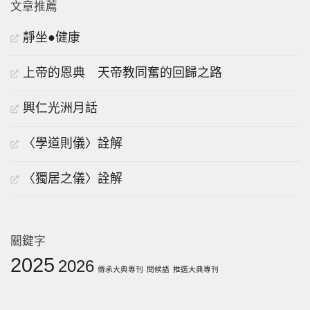
文章推薦
靜坐●健康
上帝的恩典 天帝教同奮的回歸之路
興仁光洲月話
〈學道則儀〉詮解
〈獨居之儀〉詮解
關鍵字
2025
2026
傳承大典專刊
問候語
推選大典專刊