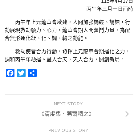
115年4月17日
丙午年三月一日酉時
丙午年上元龍華會啟建，人間加強誦經、誦誥，行
動展現救劫願力、心力。龍華會期人間奮鬥力量，為配
合無形運化凝、化、調、轉之動能。
救劫使者合力行動，發揮上元龍華會期運化之力，
調和丙午年劫運。盡人合天，天人合力，開創新局。
Facebook
Twitter
分
享
NEXT STORY
《清虛集．莞爾哂之》
PREVIOUS STORY