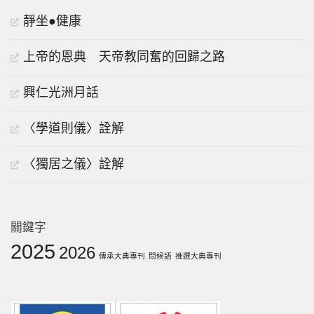
靜坐●健康
上帝的恩典 天帝教同奮的回歸之路
興仁光洲月話
〈學道則儀〉詮解
〈獨居之儀〉詮解
關鍵字
2025
2026
傳承大典專刊
問候語
推選大典專刊