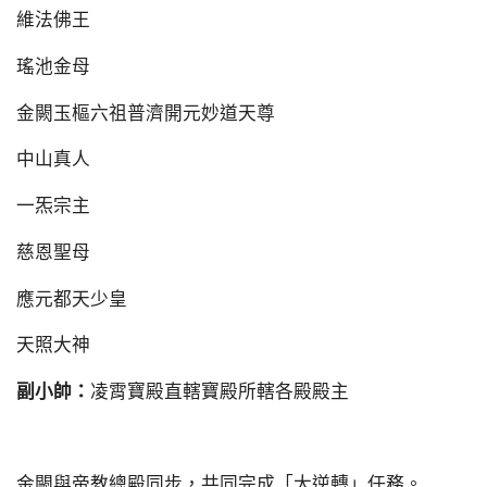
維法佛王
瑤池金母
金闕玉樞六祖普濟開元妙道天尊
中山真人
一炁宗主
慈恩聖母
應元都天少皇
天照大神
副小帥：
凌霄寶殿直轄寶殿所轄各殿殿主
金闕與帝教總殿同步，共同完成「大逆轉」任務。