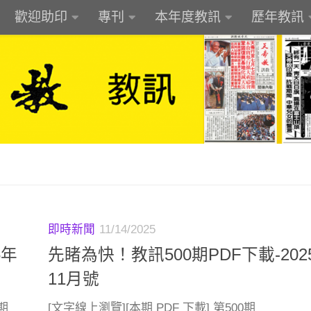
歡迎助印
專刊
本年度教訊
歷年教訊
即時新聞
11/14/2025
5年
先睹為快！教訊500期PDF下載-202
11月號
1期
[文字線上瀏覽][本期 PDF 下載] 第500期