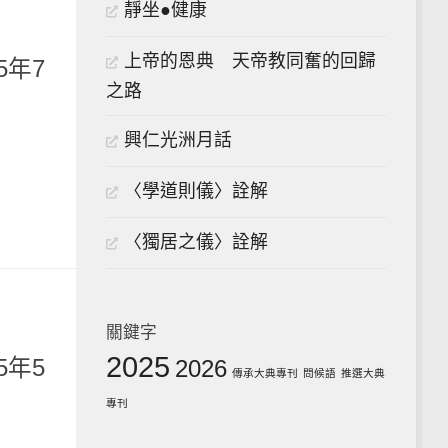
靜坐●健康
上帝的恩典 天帝教同奮的回歸
5年7
之路
興仁光洲月話
〈學道則儀〉詮解
〈獨居之儀〉詮解
關鍵字
2025
5年5
2026
傳承大典專刊
問候語
推選大典
專刊