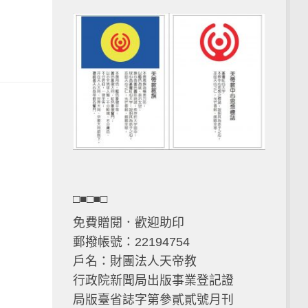
□■□■□
免費贈閱．歡迎助印
郵撥帳號：22194754
戶名：財團法人天帝教
行政院新聞局出版事業登記證
局版臺省誌字第參貳貳號月刊