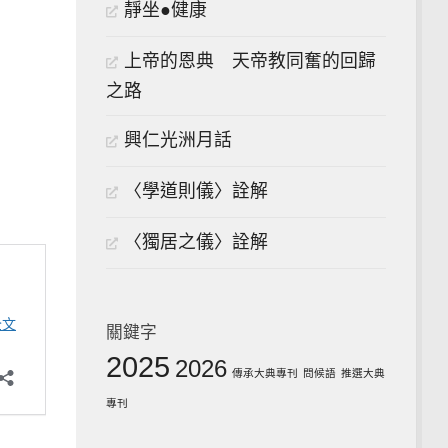
靜坐●健康
上帝的恩典 天帝教同奮的回歸
之路
興仁光洲月話
〈學道則儀〉詮解
〈獨居之儀〉詮解
關鍵字
2025
2026
傳承大典專刊
問候語
推選大典
專刊