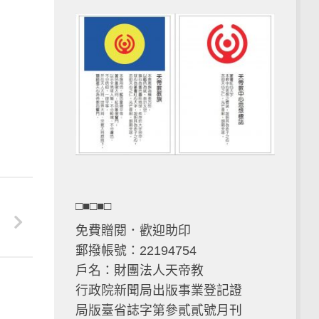
□■□■□
免費贈閱．歡迎助印
郵撥帳號：22194754
戶名：財團法人天帝教
行政院新聞局出版事業登記證
局版臺省誌字第參貳貳號月刊