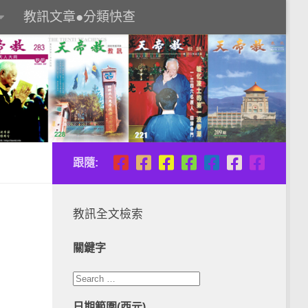
教訊文章●分類快查
跟隨:
教訊全文檢索
關鍵字
日期範圍(西元)