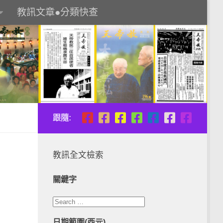
教訊文章●分類快查
跟隨:
教訊全文檢索
關鍵字
日期範圍(西元)