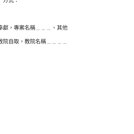
」方式：
奉獻，專案名稱﹍﹍﹍、其他
教院自取，教院名稱﹍﹍﹍﹍