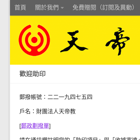
首頁
關於我們
免費贈閱（訂閱及異動）
Skip to content
歡迎助印
郵撥帳號：二二一九四七五四
戶名：財團法人天帝教
[
郵政劃撥單
]