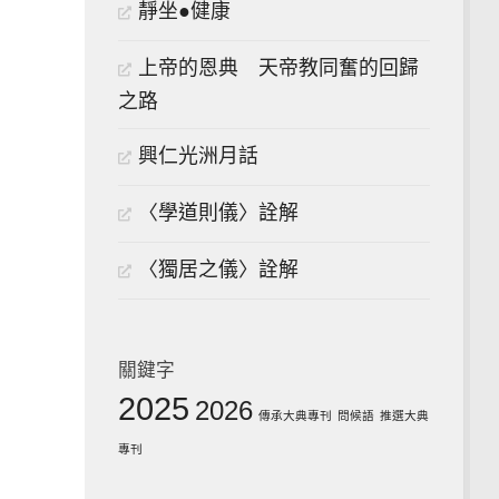
靜坐●健康
上帝的恩典 天帝教同奮的回歸
之路
興仁光洲月話
〈學道則儀〉詮解
〈獨居之儀〉詮解
關鍵字
2025
2026
傳承大典專刊
問候語
推選大典
專刊