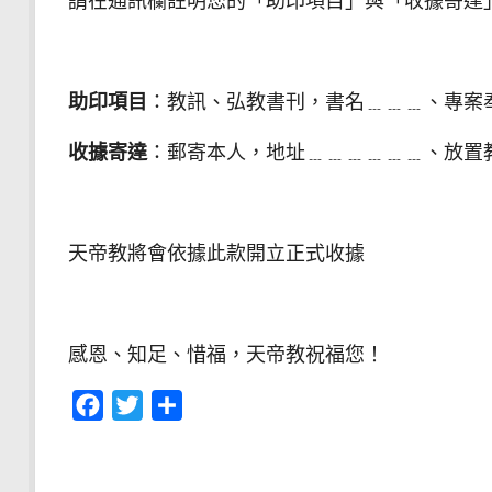
請在通訊欄註明您的「助印項目」與「收據寄達
助印項目
：教訊、弘教書刊，書名﹍﹍﹍、專案
收據寄達
：郵寄本人，地址﹍﹍﹍﹍﹍﹍、放置
天帝教將會依據此款開立正式收據
感恩、知足、惜福，天帝教祝福您！
Facebook
Twitter
分
享