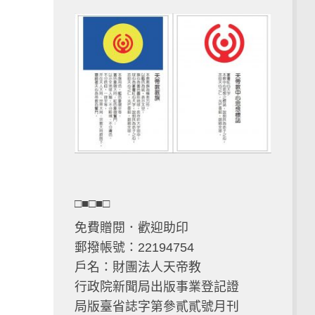
□■□■□
免費贈閱．歡迎助印
郵撥帳號：22194754
戶名：財團法人天帝教
行政院新聞局出版事業登記證
局版臺省誌字第參貳貳號月刊