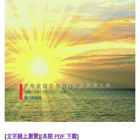
[
文字線上瀏覽
][
本期 PDF 下載
]