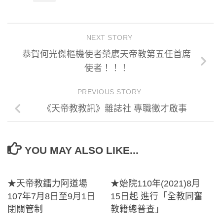
NEXT STORY
恭賀何光傑樞機使者榮膺天帝教第五任首席
使者！！！
PREVIOUS STORY
《天帝教教訊》雜誌社 專職徵才啟事
YOU MAY ALSO LIKE...
★天帝教鐳力阿道場
★始院110年(2021)8月
107年7月8日至9月1日
15日起 進行「全教同奮
閉關管制
教籍總普查」