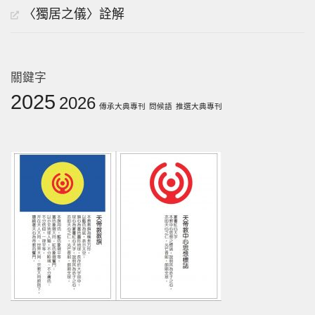
〈獨居之儀〉詮解
關鍵字
2025
2026
傳承大典專刊
問候語
推選大典專刊