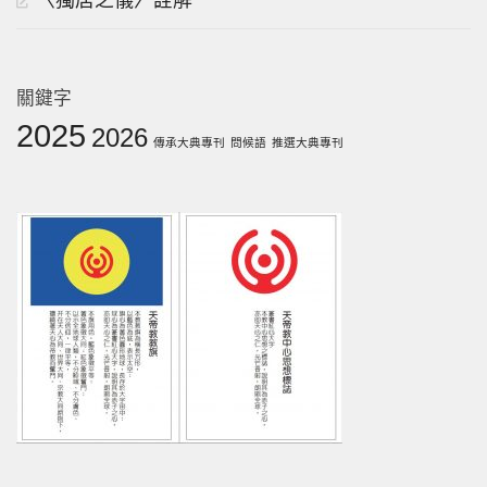
〈獨居之儀〉詮解
關鍵字
2025
2026
傳承大典專刊
問候語
推選大典專刊