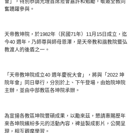
會」，特別恭請光理首席蒞會嘉許和勉勵，敬邀全教同
奮踴躍參與。
天帝教坤院，於1982年（民國71年）11月15日成立，迄
今40 週年，乃師尊與師母恩澤，是天帝教和諧教院暨弘
教渡人的後盾之一。
「天帝教坤院成立40 週年慶祝大會」，將與「2022 坤
院年會」同日舉行，分別於上、下午登場，由始院坤院
主辦，並由中部教區各坤院承辦。
為宣揚各教區坤院豐碩成果，以勵來茲，懇請惠賜歷年
來各坤院繽紛多元的活動內容，裨益製成影片，公開呈
現，相互觀摩學習。