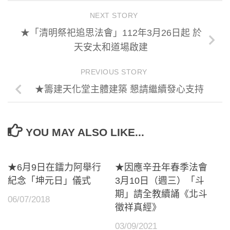
NEXT STORY
★「清明祭祀追思法會」112年3月26日起 於
天安太和道場啟建
PREVIOUS STORY
★籌建天化堂主體建築 懇請繼續發心支持
YOU MAY ALSO LIKE...
★6月9日在鐳力阿舉行
★因應辛丑年春季法會
紀念「坤元日」儀式
3月10日（週三）「斗
期」請全教續誦《北斗
06/07/2018
徵祥真經》
03/09/2021