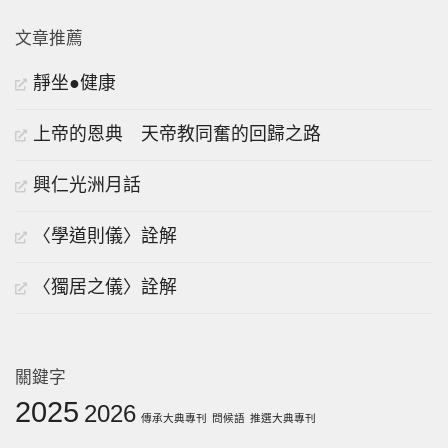
文章推薦
靜坐●健康
上帝的恩典 天帝教同奮的回歸之路
興仁光洲月話
〈學道則儀〉詮解
〈獨居之儀〉詮解
關鍵字
2025
2026
傳承大典專刊
問候語
推選大典專刊