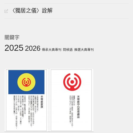
〈獨居之儀〉詮解
關鍵字
2025
2026
傳承大典專刊
問候語
推選大典專刊