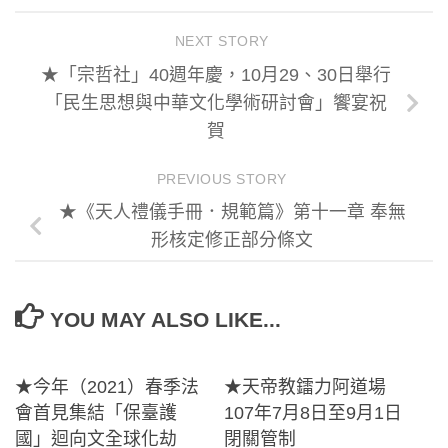
NEXT STORY
★「宗哲社」40週年慶，10月29、30日舉行
「民生思想與中華文化學術研討會」饗宴祝
賀
PREVIOUS STORY
★《天人禮儀手冊．規範篇》第十一章 奉無
形核定修正部分條文
YOU MAY ALSO LIKE...
★今年（2021）春季法
★天帝教鐳力阿道場
會首見集結「保臺護
107年7月8日至9月1日
國」迴向文全球化劫
閉關管制