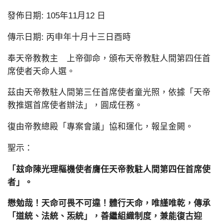
發佈日期: 105年11月12 日
傳示日期: 丙申年十月十三日酉時
奉天帝教教主 上帝御命，頒布天帝教駐人間第四任首
席使者天命人選。
茲由天帝教駐人間第三任首席使者童光照，依據「天帝
教推選首席使者辦法」，圓成任務。
復由帝教總殿「專案會議」協和運化，報呈金闕。
聖示：
「玆命陳光理樞機使者膺任天帝教駐人間第四任首席使
者」。
懋勉哉！天命可畏不可違！體行天命，唯謹唯乾，傳承
「道統、法統、炁統」，善繼組織制度，兼能復古迎