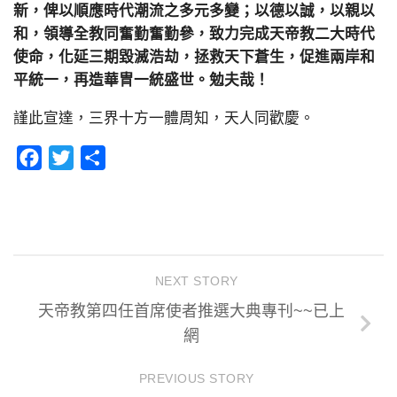
新，俾以順應時代潮流之多元多變；以德以誠，以親以
和，領導全教同奮勤奮勤參，致力完成天帝教二大時代
使命，化延三期毀滅浩劫，拯救天下蒼生，促進兩岸和
平統一，再造華冑一統盛世。勉夫哉！
謹此宣達，三界十方一體周知，天人同歡慶。
Facebook
Twitter
分
享
NEXT STORY
天帝教第四任首席使者推選大典專刊~~已上
網
PREVIOUS STORY