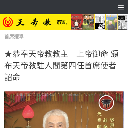
Skip to content
首席選舉
★恭奉天帝教教主 上帝御命 頒
布天帝教駐人間第四任首席使者
詔命