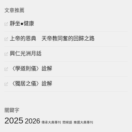
文章推薦
靜坐●健康
上帝的恩典 天帝教同奮的回歸之路
興仁光洲月話
〈學道則儀〉詮解
〈獨居之儀〉詮解
關鍵字
2025
2026
傳承大典專刊
問候語
推選大典專刊