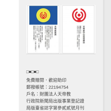
□■□■□
免費贈閱．歡迎助印
郵撥帳號：22194754
戶名：財團法人天帝教
行政院新聞局出版事業登記證
局版臺省誌字第參貳貳號月刊