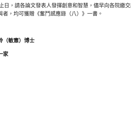
截止日，請各論文發表人發揮創意和智慧，儘早向各院繳交
與者，均可獲贈《奮鬥感應錄（八）》一書。
玲（敏憲）博士
一家