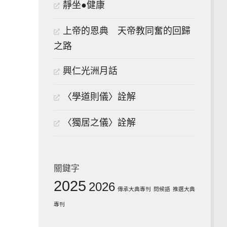
靜坐●健康
上帝的恩典 天帝教同奮的回歸
之路
興仁光洲月話
〈學道則儀〉詮解
〈獨居之儀〉詮解
關鍵字
2025
2026
傳承大典專刊
問候語
推選大典
專刊