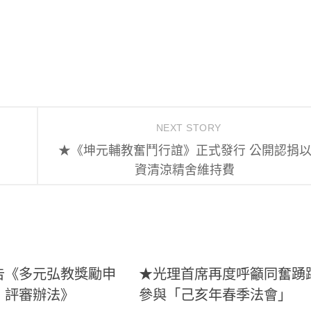
NEXT STORY
★《坤元輔教奮鬥行誼》正式發行 公開認捐
資清涼精舍維持費
告《多元弘教獎勵申
★光理首席再度呼籲同奮踴
、評審辦法》
參與「己亥年春季法會」