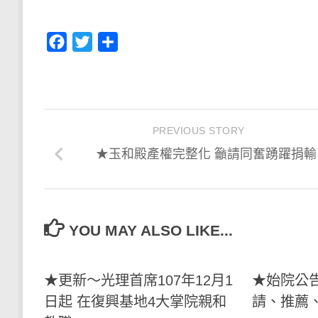
Facebook
Twitter
分
享
PREVIOUS STORY
★玉和殿產權完整化 籲請同奮踴躍捐輸
YOU MAY ALSO LIKE...
★更新～光理首席107年12月1
★始院公
日起 在復興基地4大掌院親和
請、推薦