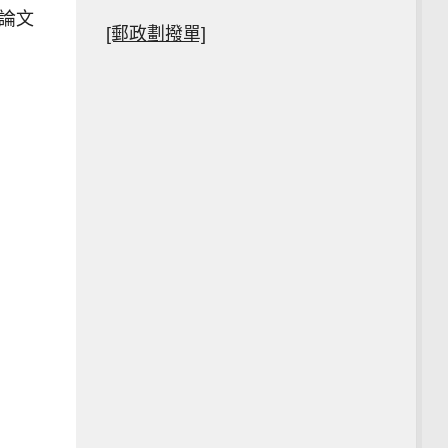
論文
[郵政劃撥單]