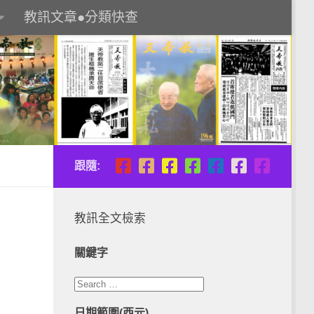
教訊文章●分類快查
跟隨:
教訊全文檢索
關鍵字
日期範圍(西元)