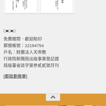
□■□■□
免費贈閱．歡迎助印
郵撥帳號：22194754
戶名：財團法人天帝教
行政院新聞局出版事業登記證
局版臺省誌字第參貳貳號月刊
[郵政劃撥單]