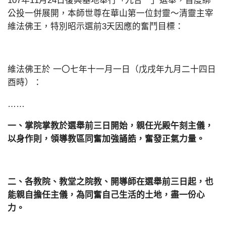
107年11月24日復興基地舉行「九合一」選舉，首度綁
公投一併展開，本師世尊在華山第一位封靈～清靈主宰
維法佛王，特別昭示選前3天因應的奮鬥目標：
維法佛王於 一〇七年十一月一日（戊戌年九月二十四日
酉時）：
……
一、掌院掌教於選舉前三日開始，親任光殿午刻主儀，
以身作則，領導教區同奮加強誦誥，奮發正氣力量。
二、各教院、教堂之院教、開導師在選舉前三日起，也
能親自擔任主儀，為同奮自己生活的土地，盡一份心
力。