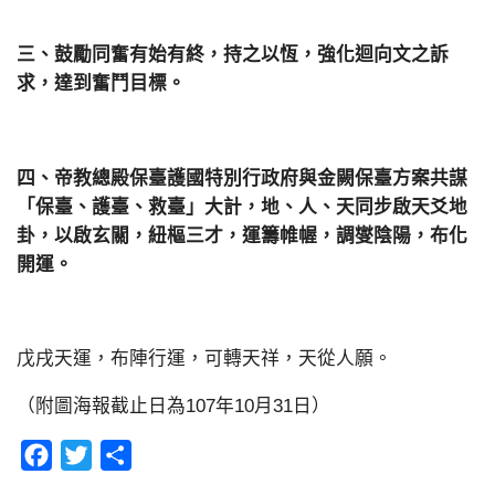
三、鼓勵同奮有始有終，持之以恆，強化迴向文之訴
求，達到奮鬥目標。
四、帝教總殿保臺護國特別行政府與金闕保臺方案共謀
「保臺、護臺、救臺」大計，地、人、天同步啟天爻地
卦，以啟玄關，紐樞三才，運籌帷幄，調燮陰陽，布化
開運。
戊戌天運，布陣行運，可轉天祥，天從人願。
（附圖海報截止日為107年10月31日）
Facebook
Twitter
分
享