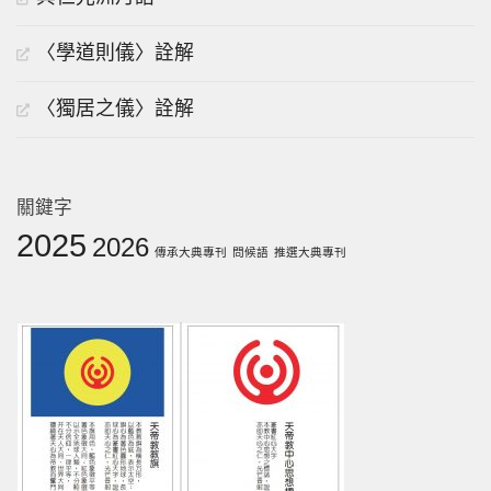
〈學道則儀〉詮解
〈獨居之儀〉詮解
關鍵字
2025
2026
傳承大典專刊
問候語
推選大典專刊