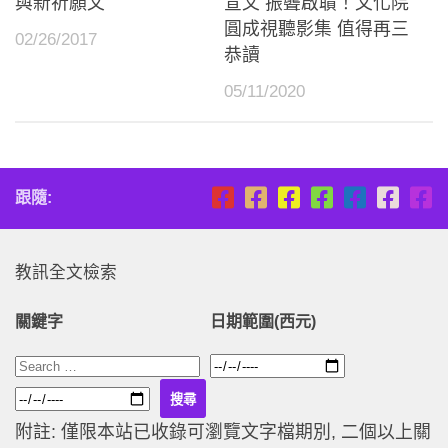
與新祈願文
宣文 振聾啟聵！文化院
圓成視聽影集 值得再三
02/26/2017
恭讀
05/11/2020
跟隨:
教訊全文檢索
關鍵字
日期範圍(西元)
附註: 僅限本站已收錄可瀏覽文字檔期別, 二個以上關