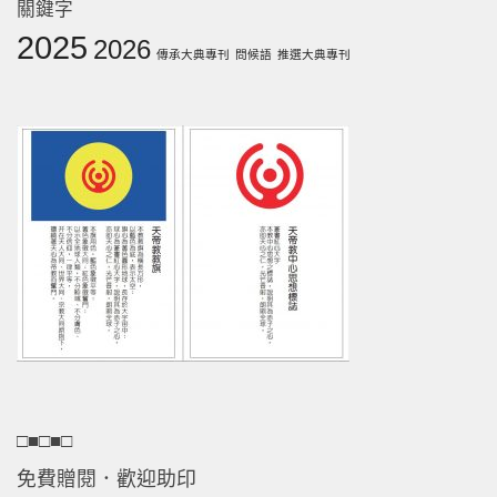
關鍵字
2025
2026
傳承大典專刊
問候語
推選大典專刊
□■□■□
免費贈閱．歡迎助印