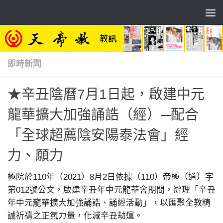
Skip to content
即時新聞
★辛丑陰曆7月1日起，啟建中元
龍華擴大加強誦誥（經）─配合
「全球超薦陰安陽泰法會」經
力、願力
極院於110年（2021）8月2日依據（110）帝極（道）字
第012號公文，啟建辛丑年中元龍華會期間，辦理「辛丑
年中元龍華擴大加強誦誥、誦經活動」，以匯聚全教精
誠祈禱之正氣力量，化減辛丑劫運。