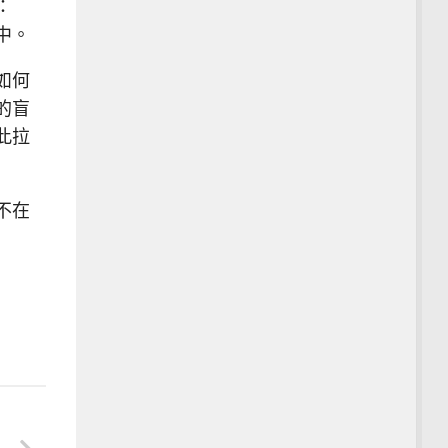
：
中。
如何
的盲
此拉
不在