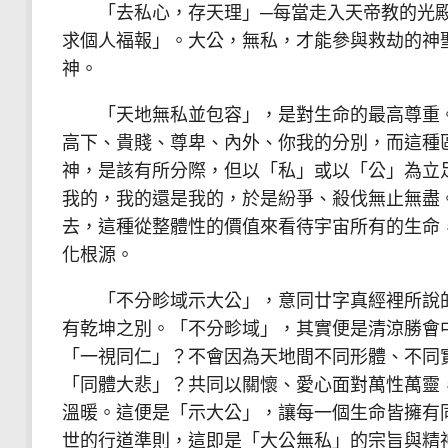
「去私心，存天理」─每當走入天帝教的光殿
求個人福報」。大公，無私，才能參與救劫的神
神。
「天地無私並包容」，是對生命的最高尊重。
高下、貴賤、尊卑、內外、你我的分別，而這種
神，是該有所分際，但以「私」或以「公」為立
我的，我的還是我的，於是紛爭、殺伐無止無盡
去，這種從整體性的價值來看待宇宙所有的生命
化根源。
「不分畛域示大公」，意同廿字真經裡所說的
有乾坤之別。「不分畛域」，其實便是清涼勝會
「一視同仁」？不會因為天地間不同形體、不同
「同體大悲」？共同以關懷、愛心面對萬性萬靈
溫暖。這便是「示大公」，讓每一個生命皆擁有
世的行道準則，這即是「大公無私」的宗旨與精