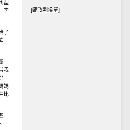
利益
[郵政劃撥單]
」字
給了
欲
鑑
當我
好
媽媽
生比
聖
、