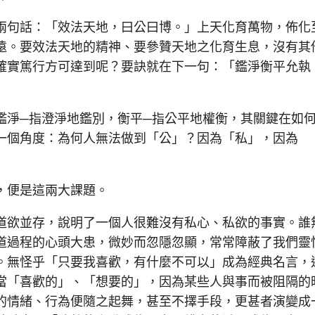
句話：「效法天地，曰公曰博。」上天化育萬物，佈化
遠。要效法天地的精神、要參贊天地之化育生息，沒有其
確實篤行方可達到呢？要訣就在下一句：「鑑淨衡平允執
淨─指澄淨地鑑別，衡平─指公平地權衡，其關鍵在如
一個角度：為何人無法做到「公」？因為「私」，因為
便是這兩大課題。
欲並存，說明了一個人很難沒有私心、私欲的事實。誰
道過程的心頭大患，微妙而忽隱忽顯，常常障蔽了我們靈
。無怪乎「只要我喜歡，有什麼不可以」成為經典名言，
當「喜歡的」、「想要的」，因為某些人與事而被阻隔的
的情緒、行為便隨之起舞，甚至不擇手段，更甚者演變成