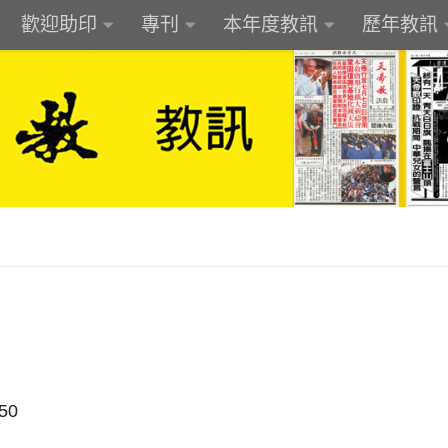
歡迎助印
專刊
本年度教訊
歷年教訊
50