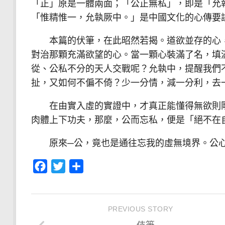
「正」原是一體兩面；「公正無私」，即是「允
「惟精惟一，允執厥中。」是中國文化的心傳要
本篇的伏筆，在此昭然若揭。道欲並存的心，
對治那顆充滿欲望的心。當一顆心裝滿了名，填
從、公私不分的天人交戰呢？允執中，提醒我們
扯，又如何不偏不倚？少一分情，減一分利，去
在由實入虛的實證中，才真正能懂得無欲則剛
肉體上下功夫，那麼，公而忘私，便是「絕不在
原來─公，竟也是通往忘我的虛無境界。公心
Facebook
Twitter
分
享
PREVIOUS STORY