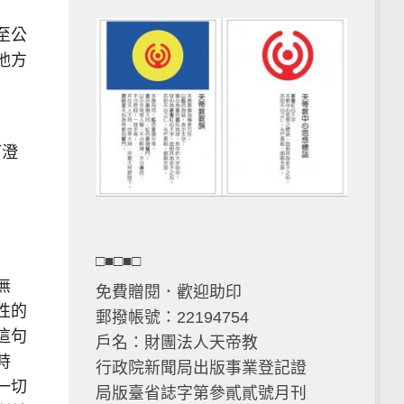
至公
他方
何澄
□■□■□
無
免費贈閱．歡迎助印
性的
郵撥帳號：22194754
這句
戶名：財團法人天帝教
時
行政院新聞局出版事業登記證
一切
局版臺省誌字第參貳貳號月刊