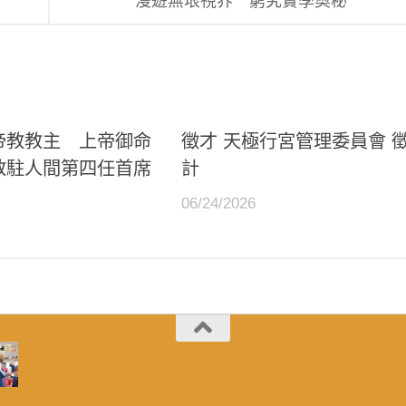
漫遊無垠視界 窮究實學奧秘
帝教教主 上帝御命
徵才 天極行宮管理委員會 
教駐人間第四任首席
計
06/24/2026