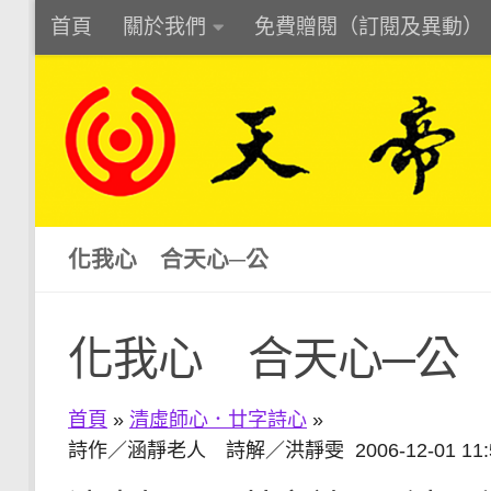
首頁
關於我們
免費贈閱（訂閱及異動）
Skip to content
化我心 合天心─公
化我心 合天心─公
首頁
»
清虛師心．廿字詩心
»
詩作／涵靜老人 詩解／洪靜雯 2006-12-01 11: