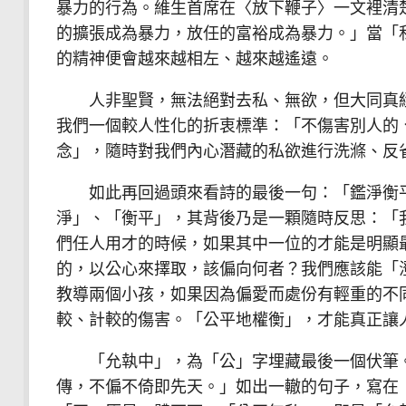
暴力的行為。維生首席在〈放下鞭子〉一文裡清
的擴張成為暴力，放任的富裕成為暴力。」當「
的精神便會越來越相左、越來越遙遠。
人非聖賢，無法絕對去私、無欲，但大同真經
我們一個較人性化的折衷標準：「不傷害別人的
念」，隨時對我們內心潛藏的私欲進行洗滌、反
如此再回過頭來看詩的最後一句：「鑑淨衡平
淨」、「衡平」，其背後乃是一顆隨時反思：「
們任人用才的時候，如果其中一位的才能是明顯
的，以公心來擇取，該偏向何者？我們應該能「
教導兩個小孩，如果因為偏愛而處份有輕重的不
較、計較的傷害。「公平地權衡」，才能真正讓
「允執中」，為「公」字埋藏最後一個伏筆。
傳，不偏不倚即先天。」如出一轍的句子，寫在