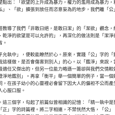
楚點出：「欲望的上升成為暴力，權力的濫用成為暴力，
私」、「欲」擴張到放任而恣意妄為的地步，我們離「公
教導了我們「非敢曰絕，是敢曰潔」的「潔欲」觀念，
、乾淨的欲望是可以允許的」，再深化的做法則是「潔淨
省。
允執中」，便較能瞭然於心。原來，實踐「公」字的「
我這樣做，是否會傷害到別人」的心。以「鑑淨」來說，
最適任又傑出的，但另一位能力略遜一籌卻與我們交情較
澄淨地鑑別」。再拿「衡平」舉一個簡單的例子，當一個
同，在孩子幼小的心靈裡必會留下因大人的偏袒不公而產
人心服口服。
這三個字，勾起了前篇似曾相識的記憶：「精一執中是
「正」字的詩篇裡。將二字相連，不禁恍然大悟，「公」