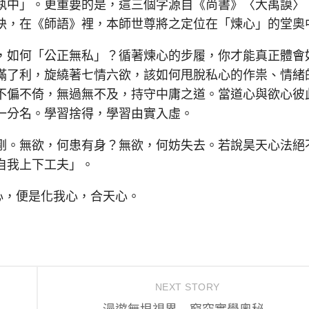
執中」。更重要的是，這三個字源自《尚書》〈大禹謨〉
訣，在《師語》裡，本師世尊將之定位在「煉心」的堂奧
如何「公正無私」？循著煉心的步履，你才能真正體會
滿了利，旋繞著七情六欲，該如何甩脫私心的作祟、情緒
不偏不倚，無過無不及，持守中庸之道。當道心與欲心彼
一分名。學習捨得，學習由實入虛。
。無欲，何患有身？無欲，何妨失去。若說昊天心法絕
自我上下工夫」。
，便是化我心，合天心。
NEXT STORY