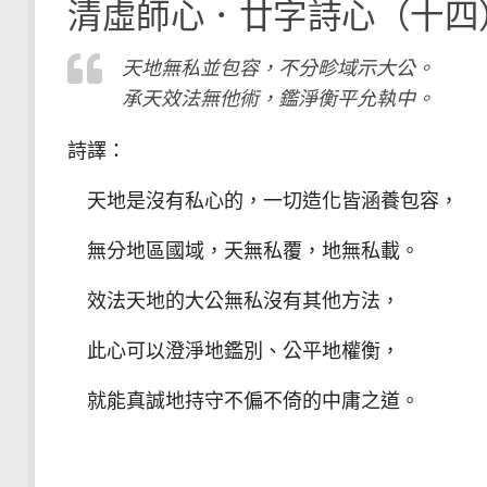
清虛師心．廿字詩心（十四
天地無私並包容，不分畛域示大公。
承天效法無他術，鑑淨衡平允執中。
詩譯：
天地是沒有私心的，一切造化皆涵養包容，
無分地區國域，天無私覆，地無私載。
效法天地的大公無私沒有其他方法，
此心可以澄淨地鑑別、公平地權衡，
就能真誠地持守不偏不倚的中庸之道。