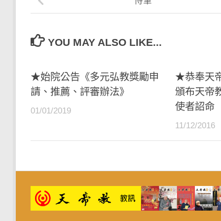
侍筆
YOU MAY ALSO LIKE...
★始院公告《多元弘教獎勵申
★恭奉天
請、推薦、評審辦法》
頒布天帝
使者詔命
01/01/2019
11/12/2016