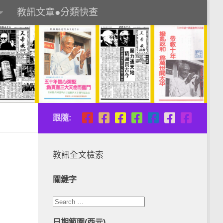
教訊文章●分類快查
跟隨:
教訊全文檢索
關鍵字
日期範圍(西元)