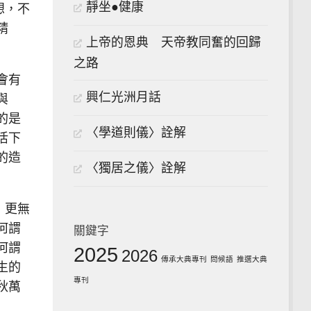
靜坐●健康
想，不
精
上帝的恩典 天帝教同奮的回歸
之路
會有
興仁光洲月話
與
的是
〈學道則儀〉詮解
活下
的造
〈獨居之儀〉詮解
，更無
何謂
關鍵字
何謂
2025
2026
傳承大典專刊
問候語
推選大典
生的
專刊
秋萬