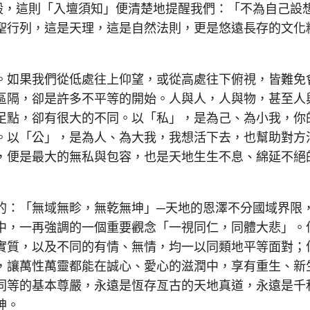
，這則「入壇須知」便清楚地提醒我們：「不為自己設
聖行列，這是天理，這是自然法則，更是悠遠長存的文化
如果我們從低處往上仰望，或從高處往下俯視，皆難免
區隔，卻是許多不平等的開始。人與人，人與物，甚至人
足點，卻有很大的不同。以「私」，是為己、為小我，你
。以「公」，是為人、為大我，我想活下去，也幫助對方
，便是最大的無私與包容，也是天地生生不息、綿延不絕
：「無域無畛，無乾無坤」─天地的恩澤不分國域界限
中，一再強調的一個重要觀念「一視同仁，同體大悲」。
實質，以及不同的有情、無情，均一以同類地平等面對；
，讓萬性萬靈都能在誠心、愛心的滋潤中，享有重生、新
同等的基本尊嚴，永遠是恆存亙古的天地真道，永遠是千
神。