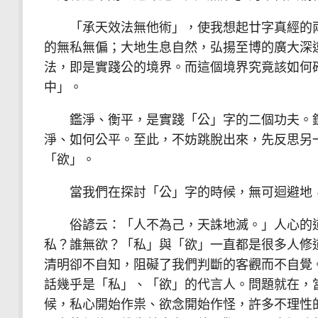
「承天效法無他術」，使我想起廿字真經的兩
的無私無偏；大地生息自然，弘揚至博的廣大深
法，即是實踐公的境界。而這個境界究竟該如何
中」。
鑑淨、衡平，是實踐「公」字的二個功夫。鑑
淨、如何公平。至此，不妨跳脫出來，先反思另
「欲」。
當我們在探討「公」字的時候，無可迴避地，
俗諺云：「人不為己，天誅地滅。」人心的道
私？誰無欲？「私」與「欲」一直都是很多人修
清明卻不自知，阻礙了我們判斷的客觀而不自覺
話幾乎是「私」、「欲」的代言人。問題就在，
候，私心開始作祟、欲念開始作怪，許多不理性