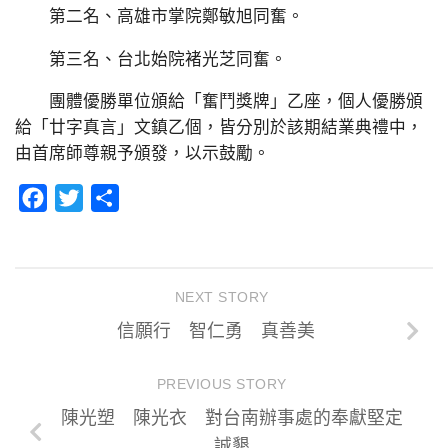
第二名、高雄市掌院鄭敏旭同奮。
第三名、台北始院褚光芝同奮。
團體優勝單位頒給「奮鬥獎牌」乙座，個人優勝頒
給「廿字真言」文鎮乙個，皆分別於該期結業典禮中，
由首席師尊親予頒發，以示鼓勵。
Facebook
Twitter
分
享
NEXT STORY
信願行 智仁勇 真善美
PREVIOUS STORY
陳光塑 陳光衣 對台南辦事處的奉獻堅定
誠懇