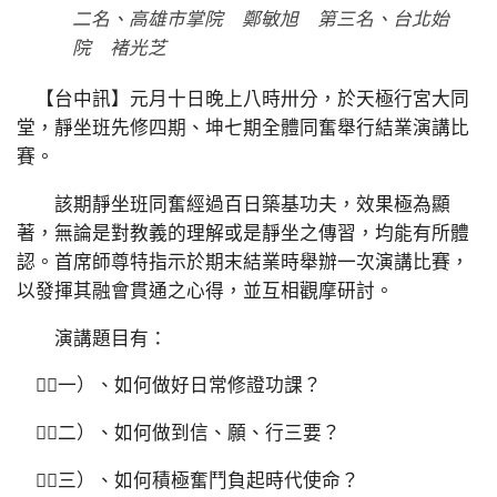
二名、高雄市掌院 鄭敏旭 第三名、台北始
院 褚光芝
【台中訊】元月十日晚上八時卅分，於天極行宮大同
堂，靜坐班先修四期、坤七期全體同奮舉行結業演講比
賽。
該期靜坐班同奮經過百日築基功夫，效果極為顯
著，無論是對教義的理解或是靜坐之傳習，均能有所體
認。首席師尊特指示於期末結業時舉辦一次演講比賽，
以發揮其融會貫通之心得，並互相觀摩研討。
演講題目有：
（一）、如何做好日常修證功課？
（二）、如何做到信、願、行三要？
（三）、如何積極奮鬥負起時代使命？