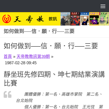
Skip to content
如何做到──信．願．行──三要
如何做到──信．願．行──三要
首頁
»
天帝教教訊第39期
»
1987-02-28 09:45
靜坐班先修四期、坤七期結業演講
比賽
團體優勝：第一名、高雄市掌院 第二名、
台北始院
個人優勝：第一名、台北始院 王光忱 第