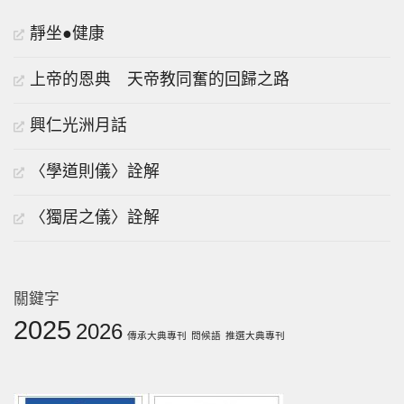
靜坐●健康
上帝的恩典 天帝教同奮的回歸之路
興仁光洲月話
〈學道則儀〉詮解
〈獨居之儀〉詮解
關鍵字
2025
2026
傳承大典專刊
問候語
推選大典專刊