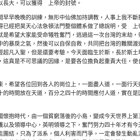
以長大，可以獲得 上帝的封號。
早早晚晚的訓練，無形中仙佛加持調教，人事上我不斷
得已經把昊天心法急頓法門整個體系做了總說明，受 上
就是希望大家能受命犧牲奮鬥，逃過這一次台灣的末劫，
中的暴戾之氣，然後可以自保自救，共同把台灣的難關渡
經超凡入聖，但是還要考驗。今天面臨生於斯，長於斯土
，這真是不可思議的因緣，是要各位擔負起重責大任，使
，希望各位回到各人的崗位上，一面盡人道，一面行天
十的時間放在天道，百分之四十的時間應付人道，實在是
懷抱時代，由一個貧窮落後的小島，變成今天世界上第
護以及領導中心，英明領導之下，奮鬥努力四十年才有今
能團結，只為了派系，個人利害而鬥爭，一定會發生動亂