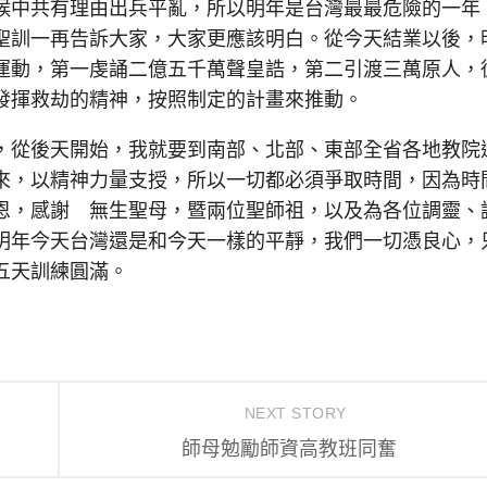
候中共有理由出兵平亂，所以明年是台灣最最危險的一年
聖訓一再告訴大家，大家更應該明白。從今天結業以後，
運動，第一虔誦二億五千萬聲皇誥，第二引渡三萬原人，
發揮救劫的精神，按照制定的計畫來推動。
從後天開始，我就要到南部、北部、東部全省各地教院
來，以精神力量支授，所以一切都必須爭取時間，因為時
恩，感謝 無生聖母，暨兩位聖師祖，以及為各位調靈、
明年今天台灣還是和今天一樣的平靜，我們一切憑良心，
五天訓練圓滿。
NEXT STORY
師母勉勵師資高教班同奮