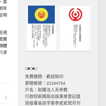
，其
明年
從明
巡視
間實
調體
只求
□■□■□
免費贈閱．歡迎助印
郵撥帳號：22194754
戶名：財團法人天帝教
行政院新聞局出版事業登記證
局版臺省誌字第參貳貳號月刊