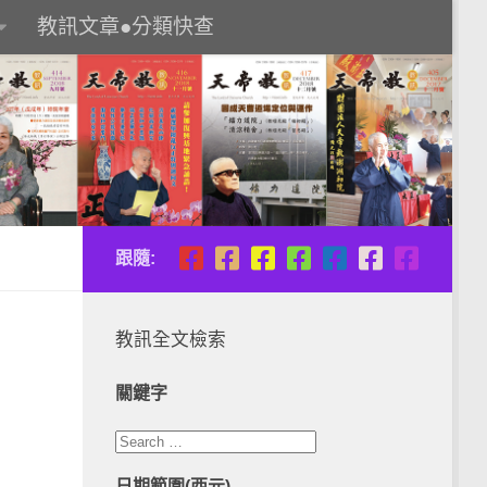
教訊文章●分類快查
跟隨:
教訊全文檢索
關鍵字
日期範圍(西元)