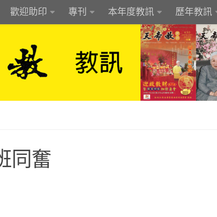
歡迎助印
專刊
本年度教訊
歷年教訊
班同奮