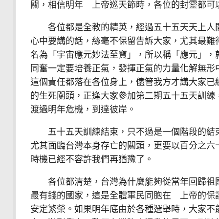
關，相信明年 上帝巡天節時，各位的封靈都可
各位都是全教的精英，經過五十五天天上人間
心中要講的話，絲毫不保留告訴大家，尤其最難
名為「宇宙應元妙法至寶」，所以稱「應元」，
同奮一定要培養正氣，發揮正氣的力量化解無形
這個責任都落在各位身上，儘管我方才講大家已
的生死關頭，正逢大家參加第二期五十五天訓練
渡過明年危機，到達彼岸。
五十五天訓練結束，只不過是一個階段的結束
尤其面臨台灣本身存亡的關頭，更要以百分之六
時機已經不容許我們再猶豫了。
各位都清楚，台灣為什麼能夠從當年回歸祖國
最有錢的國家，這是全體軍民同胞在 上帝的保
安定繁榮。如果明年底由於各種選舉時，大家不