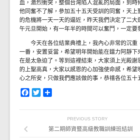
血，激烈衝突，整個台灣陷人混亂的局面，到時
他同奮不了解，參加五十五天受訓的同奮，天上
的危機將一天一天的逼近，昨天我們決定了二大
午元旦開始，有一年半的時間可以奮鬥，一定要
今天在各位結業典禮上，我內心非常的沉重，
一番，安置妥當，希望明年開始能在鐳力阿靜下
在是太急迫了。等到這裡結束，大家須上光殿謝
的上聖高真，大家以感恩的心加強使命感，希望
心之所安，只做我們應該做的事，恭禧各位五十
Facebook
Twitter
分
享
PREVIOUS STORY
第二期師資暨高級教職訓練班結訓