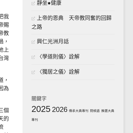
靜坐●健康
把我
上帝的恩典 天帝教同奮的回歸
帝賜
之路
帝教
過，
興仁光洲月話
地上
〈學道則儀〉詮解
台灣
〈獨居之儀〉詮解
道，
因為
關鍵字
2025
2026
三個
傳承大典專刊
問候語
推選大典
天的
專刊
流