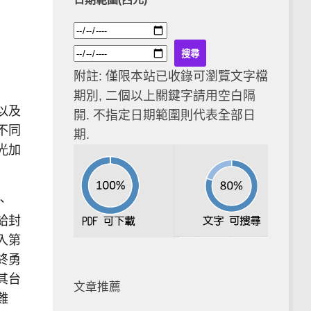
附註: 僅限本站已收錄可瀏覽文字檔
期別, 二個以上關鍵字請用空白隔
以及
開. 不指定日期範圍則代表全部日
不同
期.
光加
、
給封
入第
終勇
其台
文章推薦
難