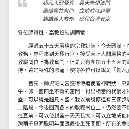
超凡入聖登真 昊天急頓法門
團結犧牲奮鬥 立地成就封靈
誦誥渡人救劫 確保台灣安定
各位師資班、高教班結訓同奮：
經過五十五天嚴格的宗教訓練，今天圓滿，在
教務，專程來到天極行宮，接受天上人間嚴格的
教職崗位上為教奮鬥，但是只有參加五十五天的
持，這是特殊的恩寵，使得各位可以說是「超凡
首先，師資班同奮獲得傳道使者神職狀，高教
午、卯、酉四坐不斷的奮鬥，付出相當的代價才
靈，可以說是超凡人聖。我以前說修道有三個步
二階段，今後回到各人的教職崗位上，仍然要不
往直前，可以使封靈一天天長大，可以立地成仙
灣兩千萬同胞明年面臨最後生死關頭，所有的急