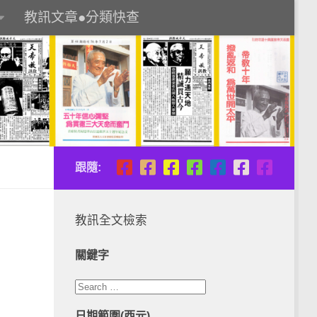
教訊文章●分類快查
跟隨:
教訊全文檢索
關鍵字
日期範圍(西元)