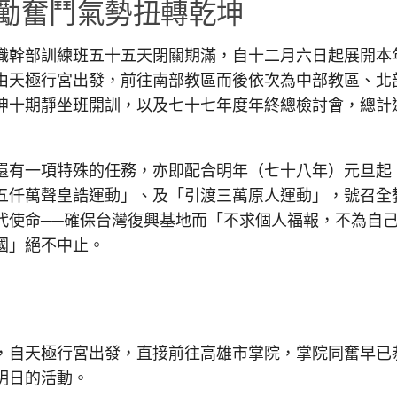
勵奮鬥氣勢扭轉乾坤
幹部訓練班五十五天閉關期滿，自十二月六日起展開本
由天極行宮出發，前往南部教區而後依次為中部教區、北
坤十期靜坐班開訓，以及七十七年度年終總檢討會，總計
有一項特殊的任務，亦即配合明年（七十八年）元旦起
五仟萬聲皇誥運動」、及「引渡三萬原人運動」，號召全
代使命──確保台灣復興基地而「不求個人福報，不為自
國」絕不中止。
自天極行宮出發，直接前往高雄市掌院，掌院同奮早已
明日的活動。