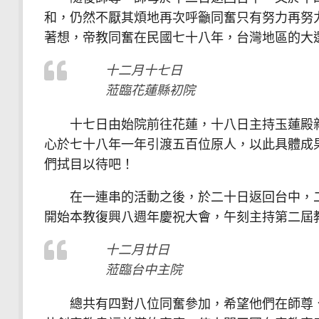
和，仍然不厭其煩地再次呼籲同奮只有努力再努
著想，帝教同奮在民國七十八年，台灣地區的大
十二月十七日
蒞臨花蓮縣初院
十七日由始院前往花蓮，十八日主持玉蓮殿新
心於七十八年一年引渡五百位原人，以此具體成
們拭目以待吧！
在一連串的活動之後，於二十日返回台中，二
開始本教復興八週年慶祝大會，午刻主持第二屆
十二月廿日
蒞臨台中主院
總共有四對八位同奮參加，希望他們在師尊、