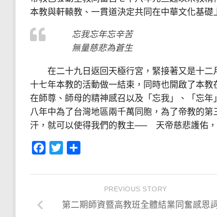
本教與軒轅教、一貫道決定共同在中華文化基礎
忘我忘年忘辛苦
無量慈悲為蒼生
在二十九日返回天極行宮，緊接著又是十二月
十七年本教的活動做一結束，同時也開啟了本教
在師尊、師母的精神感召以及「忘我」、「忘年
八年中為了台灣地區兩千萬同胞，為了帝教的第
汗，就可以使得我們的教主── 天帝慈悲護佑
Facebook
Twitter
分
享
PREVIOUS STORY
第二期師資暨高教班全體結業同奮感恩