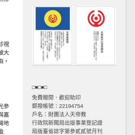
診視
被大
由，
□■□■□
免費贈閱．歡迎助印
郵撥帳號：22194754
光參
戶名：財團法人天帝教
與嘉
行政院新聞局出版事業登記證
灣地
局版臺省誌字第參貳貳號月刊
盈