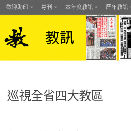
歡迎助印
專刊
本年度教訊
歷年教訊
 巡視全省四大教區