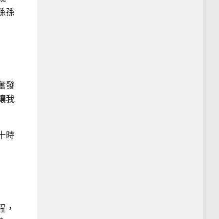
孫孫
奮發
讓我
十時
程，