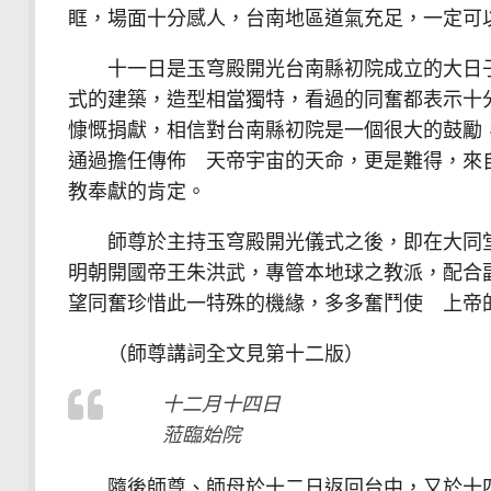
眶，場面十分感人，台南地區道氣充足，一定可
十一日是玉穹殿開光台南縣初院成立的大日子
式的建築，造型相當獨特，看過的同奮都表示十
慷慨捐獻，相信對台南縣初院是一個很大的鼓勵
通過擔任傳佈 天帝宇宙的天命，更是難得，來
教奉獻的肯定。
師尊於主持玉穹殿開光儀式之後，即在大同堂
明朝開國帝王朱洪武，專管本地球之教派，配合
望同奮珍惜此一特殊的機緣，多多奮鬥使 上帝
（師尊講詞全文見第十二版）
十二月十四日
蒞臨始院
隨後師尊、師母於十二日返回台中，又於十四