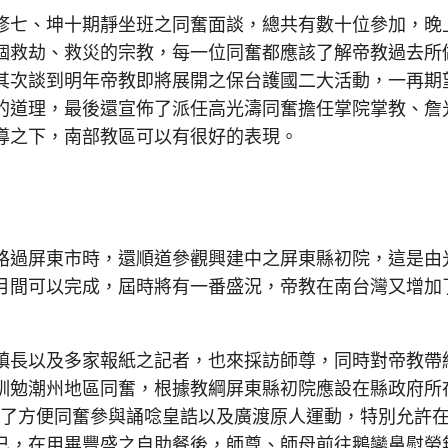
七、坤十期靜坐班之同奮面談，總共有數十位參加，晚
個救劫、救災的宗教，每一位同奮都應該了解帝教過去所
其次談到明年帝教即將展開之保台護國二大活動，一再期
的道理，最後還宣佈了派任高光濤同奮擔任掌院掌教、詹
導之下，南部教區可以有很好的表現。
過屏東市時，還順道參觀興建中之屏東縣初院，這是由
月間可以完成，屆時將有一番盛況，帝教在南台灣又增加
長以及多家報紙之記者，也來採訪師尊，同時對帝教帶
訓勉潮州地區同奮，根據教綱屏東縣初院應設在縣政府所
為了方便同奮參與誦唸皇誥以及廣渡原人運動，特別允許
已，在用畢豐盛之自助餐後，師尊、師母前往鵝鑾鼻慰勞