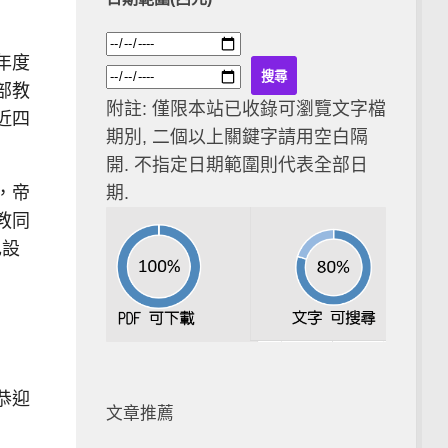
年度
部教
附註: 僅限本站已收錄可瀏覽文字檔
近四
期別, 二個以上關鍵字請用空白隔
開. 不指定日期範圍則代表全部日
，帝
期.
教同
己設
恭迎
文章推薦