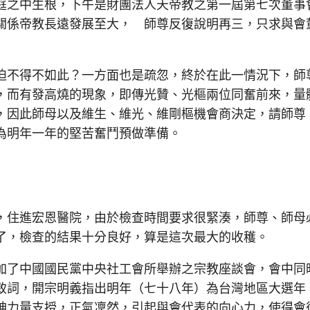
庭之中生根，下午是財團法人天帝教之第一屆第七次董事
關係帝教長遠發展至大， 師尊反復說明再三，只求與會
不得不如此？一方面也是疏忽，終於在此一情況下，師
，而有發高燒的現象，即傳光贊、光樞兩位同奮前來，量
，因此師母以及維生、維光、維剛樞機會商決定，請師尊
為明年一年的堅苦奮鬥預做準備。
住進宏恩醫院，由於檢查時間要求很緊湊，師尊、師母
了，檢查的結果十分良好，算是這次最大的收穫。
了中國國民黨中央社工會所舉辦之宗教座談會，會中同
致詞，開宗明義指出明年（七十八年）為台灣地區大選年
神力量支授，正氣凜然，引起與會代表的向心力，使得會