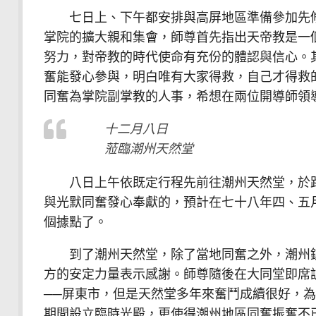
七日上、下午都安排與高屏地區準備參加先修
掌院的擴大親和集會，師尊首先指出天帝教是一
努力，對帝教的時代使命有充份的體認與信心。
奮能發心參與，明白唯有大家得救，自己才得救
同奮為掌院副掌教的人事，希想在兩位開導師領
十二月八日
蒞臨潮州天然堂
八日上午依既定行程先前往潮州天然堂，於路
與光默同奮發心奉獻的，預計在七十八年四、五
個據點了。
到了潮州天然堂，除了當地同奮之外，潮州鎮
方的安定力量表示感謝。師尊隨後在大同堂即席
──屏東市，但是天然堂多年來奮鬥成續很好，
期間設立臨時光殿，更使得潮州地區同奮振奮不