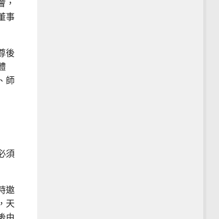
會，
董事
尊後
體
、師
必須
時邀
，天
後由