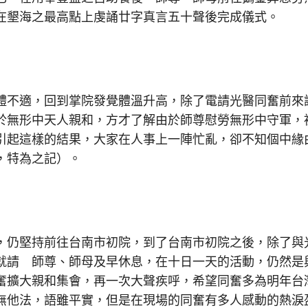
在墾海之最高點上虔誦廿字真言五十聲後完成儀式。
不適，回到掌院發覺體溫升高，除了電請光醫同奮前來
於無形中天人親和，方才了解由於師尊慰勞無形中守軍，
引起這樣的結果，大家在人事上一陣忙亂，卻不知個中緣
，特為之記）。
仍堅持前往台南市初院，到了台南市初院之後，除了與
就請 師尊、師母及早休息，在十日一天的活動，仍然是
奮擴大親和集會，再一次大聲疾呼，希望同奮多為明年台
無他法，語雖平實，但是在現場的同奮有多人感動的熱淚