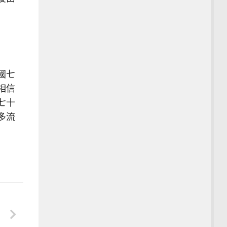
國七
相信
七十
多流