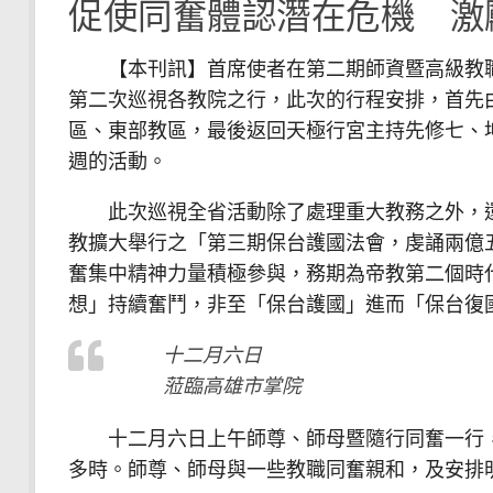
促使同奮體認潛在危機 激
【本刊訊】首席使者在第二期師資暨高級教職
第二次巡視各教院之行，此次的行程安排，首先
區、東部教區，最後返回天極行宮主持先修七、
週的活動。
此次巡視全省活動除了處理重大教務之外，還
教擴大舉行之「第三期保台護國法會，虔誦兩億
奮集中精神力量積極參與，務期為帝教第二個時
想」持續奮鬥，非至「保台護國」進而「保台復
十二月六日
蒞臨高雄市掌院
十二月六日上午師尊、師母暨隨行同奮一行，
多時。師尊、師母與一些教職同奮親和，及安排