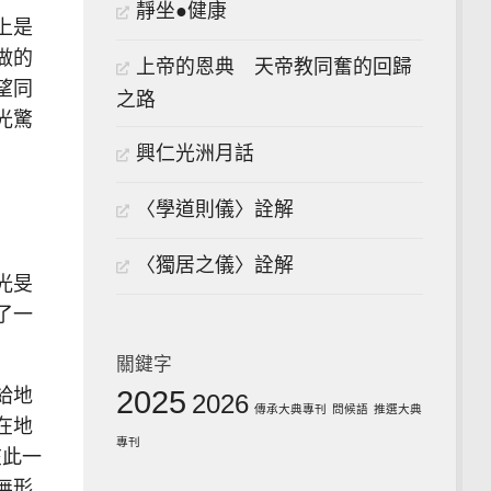
靜坐●健康
上是
做的
上帝的恩典 天帝教同奮的回歸
望同
之路
光驚
興仁光洲月話
〈學道則儀〉詮解
〈獨居之儀〉詮解
光旻
了一
關鍵字
2025
給地
2026
傳承大典專刊
問候語
推選大典
在地
專刊
在此一
無形