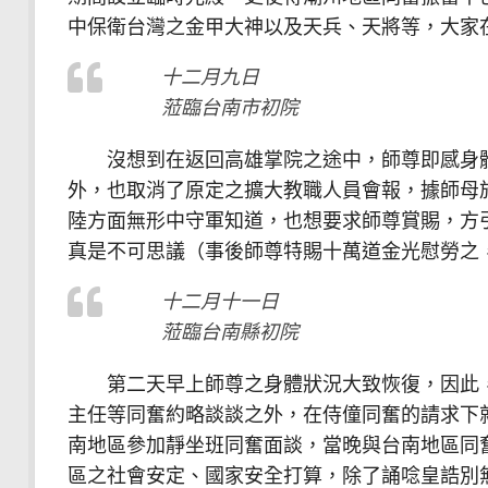
中保衛台灣之金甲大神以及天兵、天將等，大家
十二月九日
蒞臨台南市初院
沒想到在返回高雄掌院之途中，師尊即感身體
外，也取消了原定之擴大教職人員會報，據師母
陸方面無形中守軍知道，也想要求師尊賞賜，方
真是不可思議（事後師尊特賜十萬道金光慰勞之
十二月十一日
蒞臨台南縣初院
第二天早上師尊之身體狀況大致恢復，因此，
主任等同奮約略談談之外，在侍僮同奮的請求下
南地區參加靜坐班同奮面談，當晚與台南地區同
區之社會安定、國家安全打算，除了誦唸皇誥別