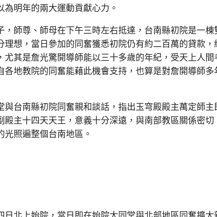
以為明年的兩大運動貢獻心力。
，師尊、師母在下午三時左右抵達，台南縣初院是一棟
分理想，當日參加的同奮獲悉初院仍有約二百萬的貸款，
，尤其是詹光驚開導師能以三十多歲的年紀，受天上人間
自各地教院的同奮能藉此機會支持，也算是對詹開導師多
與台南縣初院同奮親和談話，指出玉穹殿殿主萬定師主
副殿主十四天天王，意義十分深遠，與南部教區關係密切
的光照遍整個台南地區。
日北上始院，當日即在始院大同堂與北部地區同奮擴大