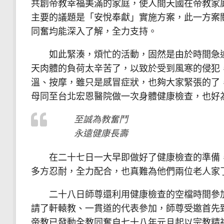
共創帝教幸福美滿的家庭，使人間天國在帝教家
主要的議題是「安悅奉獻」實施方案，此一方案
同奮均能深入了解，全力支持。
如此緊湊，煩忙的活動，固然是由於時間急迫
天肉體的負荷太辛苦了，以致於受到風寒的侵犯
溫、按摩，雖只是感冒症狀，也夠大家緊張的了
母同至台北宏恩醫院做一次身體健康檢查，也好
至誠為教奮鬥
永遠健康長壽
在二十七日一大早即做好了健康檢查的準備，
多方忍耐，全力配合，也真難為他們兩位老人家
二十八日師尊還利用健康檢查的空檔時間參加
請了軒轅教、一貫道的代表參加，師尊受邀首先
帝教已發動全教同奮自七十八年元旦起以宗教精