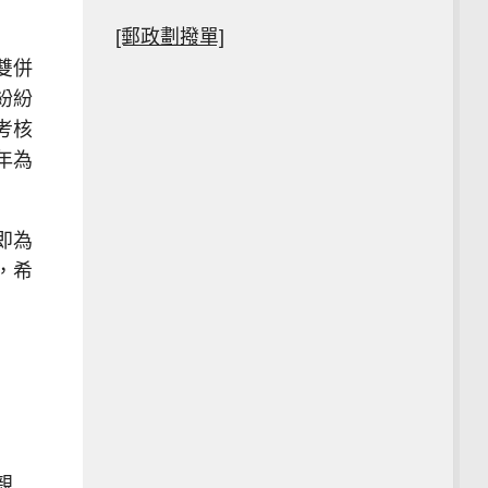
[郵政劃撥單]
雙併
紛紛
考核
年為
即為
，希
親