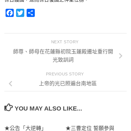
Facebook
Twitter
分
享
NEXT STORY
師尊、師母在花蓮縣初院玉蓮殿遷址重行開
光致訓詞
PREVIOUS STORY
上帝的光已照遍台南地區
YOU MAY ALSO LIKE...
★公告「大逆轉」
★三曹定位 誓願參與