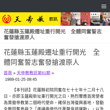
Skip to content
花蓮縣玉蓮殿遷址重行開光 全體同奮誓志
奮發搶渡原人
花蓮縣玉蓮殿遷址重行開光 全
體同奮誓志奮發搶渡原人
首頁
»
天帝教教訊第61期
»
1989-01-25 09:45
【本刊訊】花蓮縣初院同奮在七十七年十二月十八
日，亦即玉蓮殿新址重行開光之日，熱烈響應首席使者
為貫徹帝教第二個時代使命，確保台灣復興基地，發動
全教同奮參與之「虔誦兩億伍仟萬聲皇誥運動」，以及