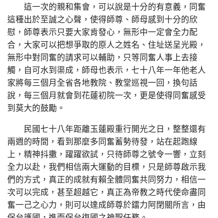
這一次的親和集會，可以說是十分的有意義，同奮
這種出於至誠之心聲，使得師尊、師母感到十分的欣
慰，師尊表示只要大家肯發心，無形中一定會全力配
合，大家可以把想爭取的原人之姓名、住址送呈光殿，
無形中對同奮的請求可以輔助，只等同奮人事上去接
觸，自可水到渠成，師母也表示，七十八年一年他老人
家將每三個月全省各地教院、教堂巡視一回，換句話
說，每三個月就會到花蓮初院一次，更是使得同奮感受
到莫大的鼓勵。
民國七十八年距離玉蓮殿重行開光之日，整整還有
兩週的時間，看到那麼多同奮蓄勢待發，站在起跑線
上，精神抖擻，躍躍欲試，只待師尊之號令一響，立刻
全力以赴，我們相信兩大運動的目標，只是師尊啟示我
們的方式，真正的成就有賴全體同奮共同努力，相信一
次可以完成，甚至超越它，真正為帝教之時代使命盡同
奮一己之心力，則可以達成師尊於鐳力阿閉關所言，由
保台護國，進而保台復國之神聖任務。