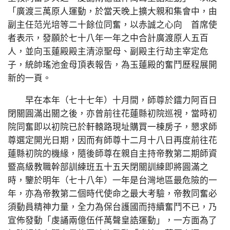
「廣渡三萬原人運動，於當天晚上擴大親和集會中，由
副主任范光培等二十餘位同奮，以赤誠之心向 首席使
者表示，發願於七十八年一年之中合計廣渡原人五百
人，並向玉蓮殿殿主清涼聖母、副殿主行劫主宰定危
子，統帥瑤池金母頂表報告，為玉蓮殿的奮鬥歷程展開
新的一頁。
早在本年（七十七年）十月間，師尊於鐳力阿百日
閉關圓滿出關之後，亦曾前往花蓮縣初院巡視，當時初
院同奮即以初院已於軒轅路現址購買一棟房子，懇求師
尊選定開光日期，因而有師尊十二月十八日再度前往花
蓮縣初院的機緣，隨後師尊在親自主持帝教第二期師資
暨高級教職幹部訓練班五十五天閉關訓練即將圓滿之
時，鑒於明年（七十八年）一年是台灣地區最危險的一
年，亦為帝教第二個時代使命之最大考驗，帝教同奮必
須動員精神力量，全力為保台護國而持續奮鬥不已，乃
宣佈發動「虔誦兩億伍仟萬聲皇誥運動」，一方面為了