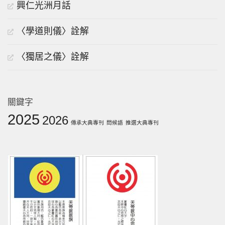
興仁光洲月話
〈學道則儀〉詮解
〈獨居之儀〉詮解
關鍵字
2025
2026
傳承大典專刊
問候語
推選大典專刊