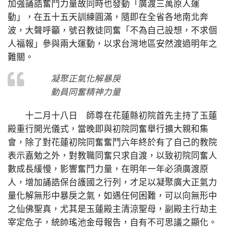
加強誦誥奮鬥力量故同時也發動「廣渡三萬原人運
動」，在五十五天訓練圓滿，隨即在全省各地南北奔
波，大聲呼籲，號召教徒同奮「不為自己設想，不求個
人福報」參與兩大運動，以求台灣地區安然渡過明年之
難關。
凝聚正氣化解暴戾
動員同奮精神力量
十二月十八日 師尊在花蓮縣初院首先主持了玉蓮
殿重行開光儀式，當晚即與初院同奮舉行擴大親和集
會，除了對花蓮初院同奮奮鬥六年終於有了自己的教院
表示嘉勉之外，對教職同奮只求自渡，以致初院同奮人
數成長緩慢，影響奮鬥力量，在明年一年必須廣渡原
人，增加誦誥保台護國之行列，才足以凝聚廣大正氣力
量化解無形中暴戾之氣，如遇任何困難，可以向無形中
之仙佛聖真，尤其是玉蓮殿主清涼聖母，副殿主行劫主
宰定危子，統帥瑤池金母報告，自有不可思議之顯化。