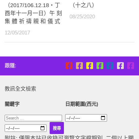
（2017/106.12.18‧丁
（十之八）
酉年十一月一日）午 刻
08/25/2020
集 體 祈 禱 親 和 儀 式
12/05/2017
跟隨:
教訊全文檢索
關鍵字
日期範圍(西元)
附註: 僅限本站已收錄可瀏覽文字檔期別, 二個以上關