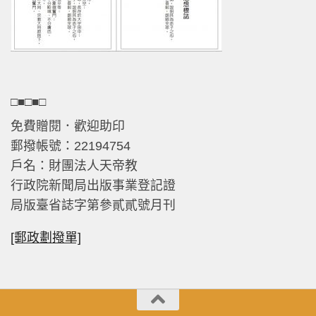
□■□■□
免費贈閱．歡迎助印
郵撥帳號：22194754
戶名：財團法人天帝教
行政院新聞局出版事業登記證
局版臺省誌字第參貳貳號月刊
[郵政劃撥單]