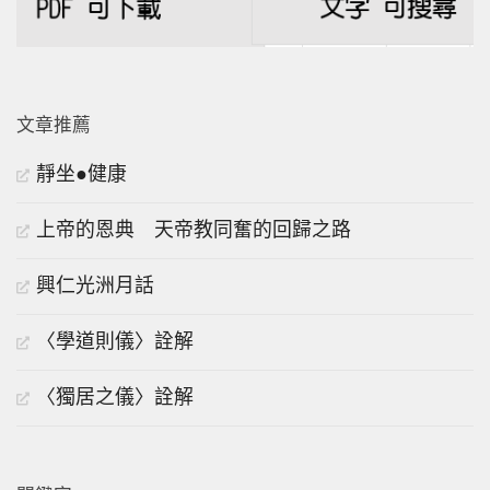
文章推薦
靜坐●健康
上帝的恩典 天帝教同奮的回歸之路
興仁光洲月話
〈學道則儀〉詮解
〈獨居之儀〉詮解