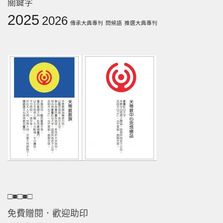
關鍵字
2025
2026
傳承大典專刊
問候語
推選大典專刊
□■□■□
免費贈閱．歡迎助印