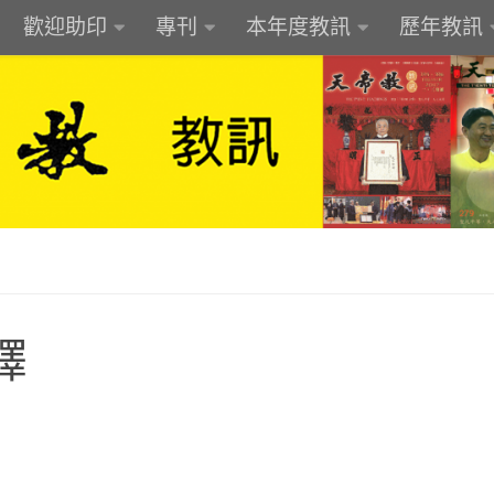
歡迎助印
專刊
本年度教訊
歷年教訊
譯