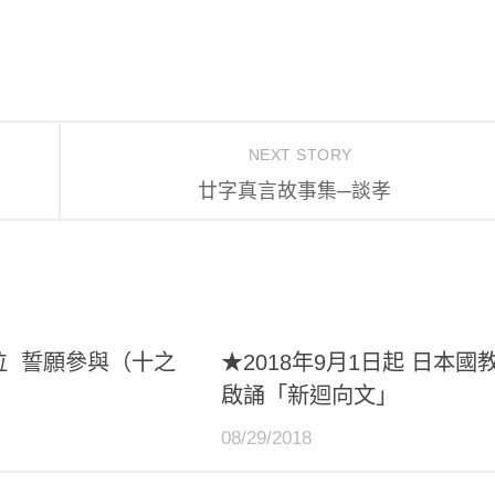
NEXT STORY
廿字真言故事集─談孝
位 誓願參與（十之
★2018年9月1日起 日本國
啟誦「新迴向文」
08/29/2018