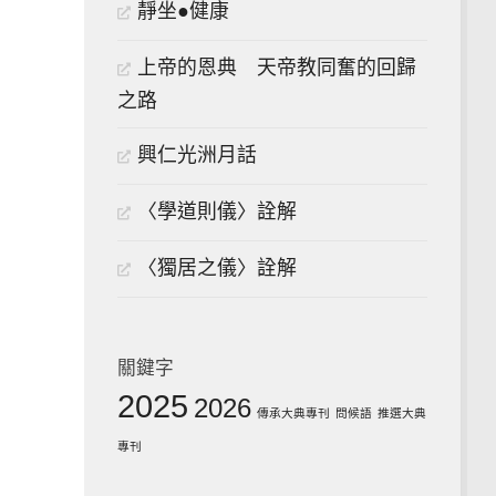
靜坐●健康
上帝的恩典 天帝教同奮的回歸
之路
興仁光洲月話
〈學道則儀〉詮解
〈獨居之儀〉詮解
關鍵字
2025
2026
傳承大典專刊
問候語
推選大典
專刊