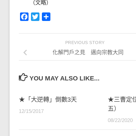
（文略）
Facebook
Twitter
分
享
PREVIOUS STORY
化解門戶之見 邁向宗教大同
YOU MAY ALSO LIKE...
★「大逆轉」倒數3天
★三曹定
五）
12/15/2017
08/22/2020