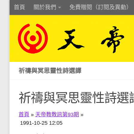
首頁
關於我們
免費贈閱（訂閱及異動）
Skip to content
祈禱與冥思靈性詩選譯
祈禱與冥思靈性詩選
首頁
»
天帝教教訊第93期
»
1991-10-25 12:05