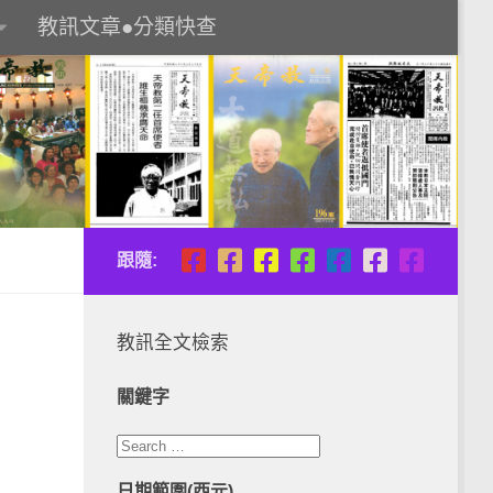
教訊文章●分類快查
跟隨:
教訊全文檢索
關鍵字
日期範圍(西元)