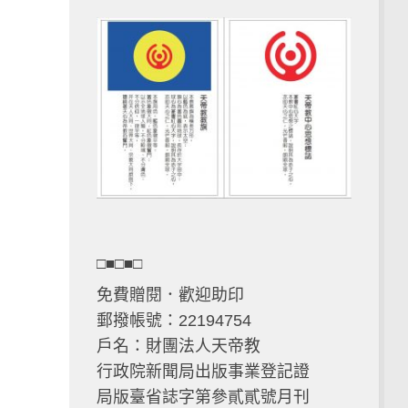
□■□■□
免費贈閱．歡迎助印
郵撥帳號：22194754
戶名：財團法人天帝教
行政院新聞局出版事業登記證
局版臺省誌字第參貳貳號月刊