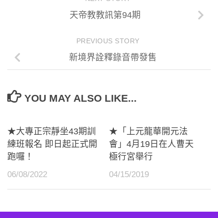
天帝教教訊第94期
PREVIOUS STORY
新境界詮釋錄音帶發售
YOU MAY ALSO LIKE...
★大專正宗靜坐43期訓
★「上元龍華開元法
練班報名 即日起正式開
會」4月19日在人曹天
跑囉！
極行宮舉行
06/08/2022
04/15/2019