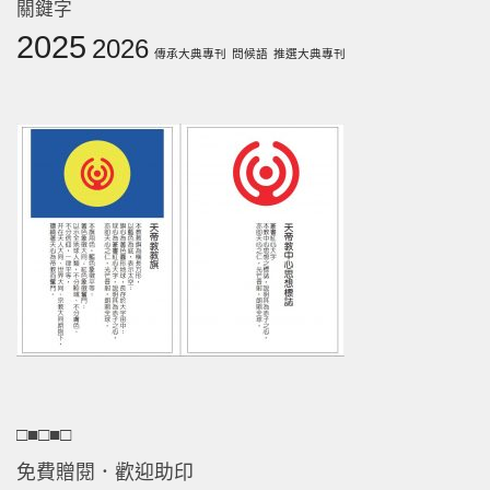
關鍵字
2025
2026
傳承大典專刊
問候語
推選大典專刊
□■□■□
免費贈閱．歡迎助印