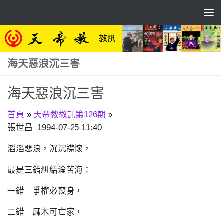
Skip to content
海天惡浪沉三害
海天惡浪沉三害
首頁
»
天帝教教訊第126期
»
張世昌 1994-07-25 11:40
滔滔惡浪，沉沉襟懷，
最是三錯糾結淪苦海：
一錯 爭權必喪身，
二錯 麻木可亡家，