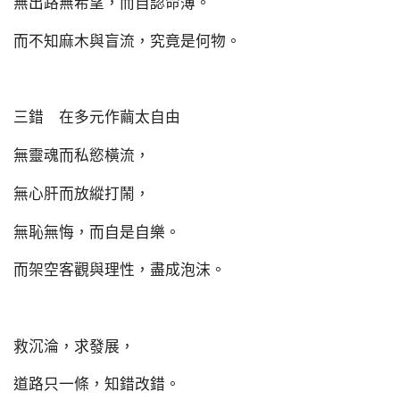
無出路無希望，而自認命薄。
而不知麻木與盲流，究竟是何物。
三錯 在多元作繭太自由
無靈魂而私慾橫流，
無心肝而放縱打鬧，
無恥無悔，而自是自樂。
而架空客觀與理性，盡成泡沫。
救沉淪，求發展，
道路只一條，知錯改錯。