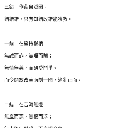
三錯 作繭自滅國。
錯錯錯，只有知錯改錯能獲救。
一錯 在堅持權柄
無誠而詐，無理而騙；
無情無義，而酷愛鬥爭。
而令開放改革兩制一國，迷亂正面。
二錯 在苦海無邊
無產而漂，無根而浮；