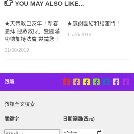
YOU MAY ALSO LIKE...
★天帝教己亥年「新春
★感謝團結和諧奮鬥！
團拜 迎啟教財」暨圓滿
11/26/2018
功德加持法會 邀請您！
01/08/2019
跟隨:
教訊全文檢索
關鍵字
日期範圍(西元)