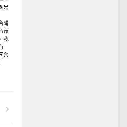
就是
台灣
帝還
，我
有
同奮
！