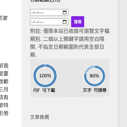
而奮
附註: 僅限本站已收錄可瀏覽文字檔
期別, 二個以上關鍵字請用空白隔
開. 不指定日期範圍則代表全部日
期.
前我
是要
致歉
三月
院有
節特
形勞
文章推薦