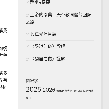
靜坐●健康
上帝的恩典 天帝教同奮的回歸
之路
稱我
興仁光洲月話
〈學道則儀〉詮解
鞠躬
世尊
〈獨居之儀〉詮解
稱我
教有
關鍵字
共同
2025
2026
傳承大典專刊
問候語
推選大典
專刊