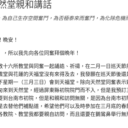
然堂親和講話
為自己生存空間奮鬥，為否極泰來而奮鬥，為化除危機
！晩安！
，所以我先向各位同奮拜個晩年！
十六所教堂與同奮一起誦誥、祈禱，在二月一日巡天節
震堂與花蓮的天福堂沒有來得及去，我發願在巡天節後還
下星期一（三月三日）會到天福堂。除向天然堂同奮表示
匆來到天然堂，經過屏東縣初院院門而不入，但是我預訂
要到台南市初院，但是和親和訪問無關，是因為台南市初
是去替他們補點道，希望他們可以及時參加在三月底的春
各教院、教堂我都要親自訪問，而且還要在鵝鸞鼻舉行無