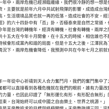
年中，兩岸危機已經瀕臨邊緣，我們很冷靜的想一想是
流，主要就是前年六月中共試射飛彈的影響，成造成台灣
高，生活環境品質也就一再的低落，造成社會的不安，經
經》的六十四卦中有「否」卦，否極泰來是自然之常道，
今年是台灣的轉機年，經濟有轉機，社會有轉機。兩岸之
共十五大在今年十月開會，在十五大的時候，相信誰也不
時候會形成黨內和諧的局面，但是十五大之後，江澤民為
情況下，兩岸危機會降低，我預測中共在今年七月之前就
一年從中心祈禱到天人合力奮鬥月，我們的奮鬥集中了
奮都可以直接看到各種危機就在我們的眼前，誰有力量改
的力量，也因此印證了「無形運化有形，有形配合無形」
結束，台灣始終可以成中國之自由樂土、世界之桃源。」
這是天帝教追求的目標與終極關懷。天帝教強調三同：宗