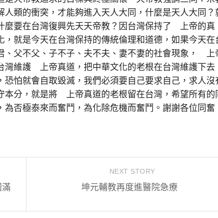
解人類的衝突，才能夠進入天人大同，什麼是天人大同？
什麼要在台灣復興先天天帝教？因台灣保持了 上帝的真
化，就是今天在台灣保持的傳統倫理和道德，如果今天在
君、父不父、子不子、夫不夫、妻不妻的社會現象， 上
台灣維護 上帝真道，把中華文化的老根在台灣維護下去
，恐怕就會自取毀滅，我們必須要自己要求自己，求人沒
守本分，就是將 上帝真道的老根留在台灣，希望所有的
，為否極泰來而奮鬥，為化除危機而奮鬥。謝謝各位同奮
NEXT STORY
圓滿
坤元輔教再度進醫院急療