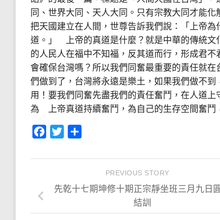
同、世界大同、天人大同。只有宗教大同才能化
把天國建立在人間，世尊告訴我們說：「上帝為
道。」 上帝的真道是什麼？就是中華的傳統文
的人民人在福中不知福，反其道而行，形成君不
會確保台灣嗎？所以我們同奮最重要的責任就在
們做到了，台灣將永遠是樂土，如果我們做不到
用！要我們同奮先盡我們的責任奮鬥，在人道上
為 上帝真道持續奮鬥，為自己的生存空間奮鬥
Facebook
Twitter
分
享
PREVIOUS STORY
先乾十七期坤修十期正宗靜坐班三月九日
結訓