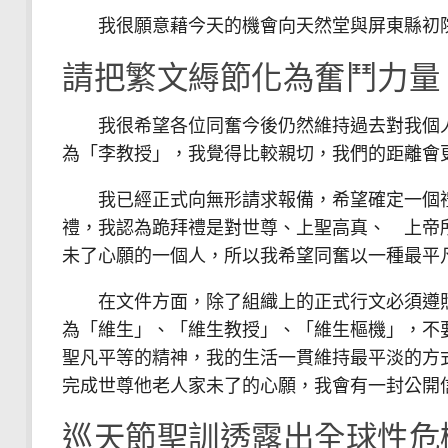
我很願意藉今天的機會向天然堂與屏東縣初院
請把繁文縟節化為奮鬥力量
我很希望各位同奮今後仍然維持過去對我個人
為「李教授」，我覺得比較親切，我們的距離會
我已經正式向無形請求報備，希望確定一個禮
禮，我認為跪拜禮是對世尊、上聖高真、 上帝
未了心願的一個人，所以我希望同奮以一種最平
在文件方面，除了組織上的正式行文必須遵照
為「維生」、「維生教授」、「維生樞機」，不
聖凡平等的精神，我的生活一貫維持最平淡的方
完成世尊他老人家未了的心願，我會有一封公開
巡天節聖訓透露出全球性危