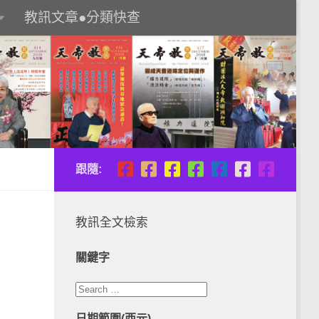
教訊文章●分類快查
跟隨:
教訊全文檢索
關鍵字
日期範圍(西元)