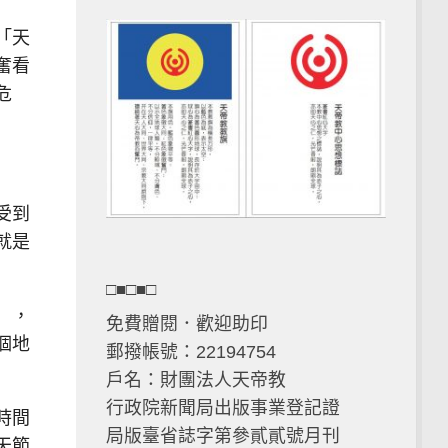
「天
奮看
危
受到
就是
□■□■□
），
免費贈閱．歡迎助印
個地
郵撥帳號：22194754
戶名：財團法人天帝教
行政院新聞局出版事業登記證
時間
局版臺省誌字第參貳貳號月刊
天節