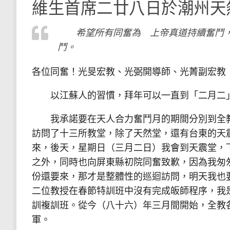
維生首席二廿八日於潮州天
希望所有同奮為 上帝真道持續奮鬥，
鬥。
各位同奮！光旻宏教、光弼開導師、光菁副宏教
以江蘇人的習慣，拜年可以一直到「二月二」
我承諾要在天人合力奮鬥月的期間分別到全教
訪問了十三所教堂，除了天然堂，還有台東的天
來，後天，星期日（三月二日）我會到天震堂，
之外，同時也向屏東縣初院同奮致歉，因為我匆
份還要來，那才是整體性的巡迴訪問，明天我也
二位教授在春節特訓班中沒有完成皈師程序，我
訓複訓班。從今（八十六）年三月間開始，全教
軍。