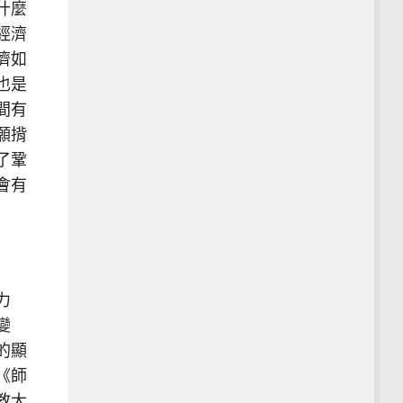
什麼
經濟
濟如
也是
間有
願揹
了鞏
會有
力
變
的顯
《師
教大