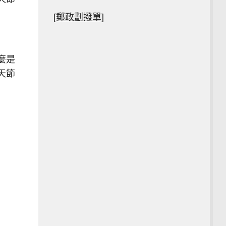
[郵政劃撥單]
麼是
天節