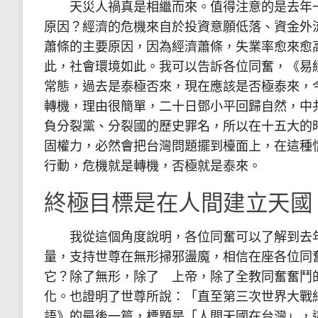
天災人禍真是相繼而來。值得注意的是去年一
原因？經濟的危機來自於投資意願低落、資金外
蕭條的主要原因，因為經濟蕭條，失業率愈來愈
此，社會環境如此。我可以告訴各位同奮，《易
常態，過去是泰極否來，現在應該是否極泰來，
轉機，理由很簡單，二十日鄧小平回歸自然，中
負分裂黨、分裂國的歷史罪名，所以在十五大的
固權力，必然會把台灣問題擺到檯面上，在這種
行動，危機就是轉機，否極就是泰來。
終極目標是在人間建立天國
我從這個角度說明，各位同奮可以了解到去年
量，支持世尊在無形掃邪盪魔，相信在座各位同
它？除了無形，除了 上帝，除了全教同奮奮鬥
化。也證明了世尊所說：「直至第三次世界大戰
語》的最後一篇，標題是「人間天國在台灣」，