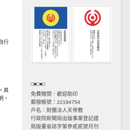
自行
□■□■□
。其
免費贈閱．歡迎助印
明，
郵撥帳號：22194754
戶名：財團法人天帝教
行政院新聞局出版事業登記證
局版臺省誌字第參貳貳號月刊