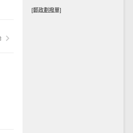
[郵政劃撥單]
始