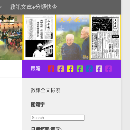
教訊文章●分類快查
跟隨:
教訊全文檢索
關鍵字
日期範圍(西元)