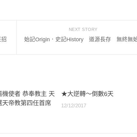
NEXT STORY
班招
始記Origin．史記History 道源長存 無終無
機使者 恭奉教主 天
★大逆轉～倒數6天
選天帝教第四任首席
12/12/2017