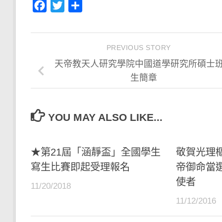
Facebook
Twitter
分
享
PREVIOUS STORY
天帝教天人研究學院中國道學研究所碩士
生簡章
YOU MAY ALSO LIKE...
★第21屆「涵靜盃」全國學生
敬賀光理樞
寫生比賽即起受理報名
帝御命當
使者
11/20/2018
11/12/2016