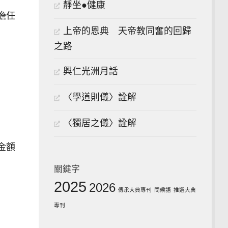
靜坐●健康
擔任
上帝的恩典 天帝教同奮的回歸
之路
興仁光洲月話
〈學道則儀〉詮解
〈獨居之儀〉詮解
金額
關鍵字
2025
2026
傳承大典專刊
問候語
推選大典
專刊