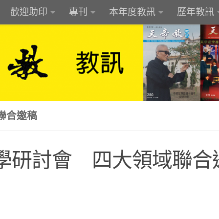
歡迎助印
專刊
本年度教訊
歷年教訊
聯合邀稿
學研討會 四大領域聯合