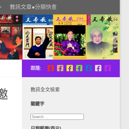
教訊文章●分類快查
跟隨:
教訊全文檢索
邀
關鍵字
日期範圍(西元)