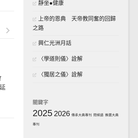
靜坐●健康
上帝的恩典 天帝教同奮的回歸
之路
興仁光洲月話
〈學道則儀〉詮解
〈獨居之儀〉詮解
會
延
關鍵字
2025
2026
傳承大典專刊
問候語
推選大典
專刊