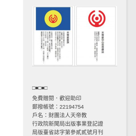
□■□■□
免費贈閱．歡迎助印
郵撥帳號：22194754
戶名：財團法人天帝教
行政院新聞局出版事業登記證
局版臺省誌字第參貳貳號月刊