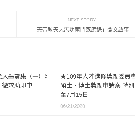
NEXT STORY
「天帝教天人炁功奮鬥感應錄」徵文啟事
老人墨寶集（一）》
★109年人才進修獎勵委員
，徵求助印中
碩士、博士獎勵申請案 特別
至7月15日
06/21/2020