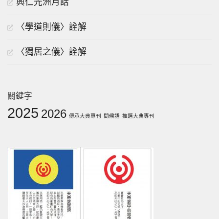
興仁光洲月話
〈學道則儀〉詮解
〈獨居之儀〉詮解
關鍵字
2025
2026
傳承大典專刊
問候語
推選大典專刊