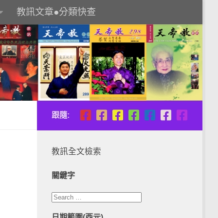
教訊文章●分類快查
跟隨:
教訊全文檢索
關鍵字
日期範圍(西元)