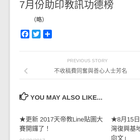
7月份助印教訊功德榜
（略）
Facebook
Twitter
分
享
PREVIOUS STORY
不收稿費同奮與善心人士芳名
YOU MAY ALSO LIKE...
★更新 2017天帝教Line貼圖大
★8月15日
賽開鑼了！
灣復興基
向文」