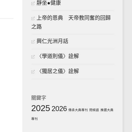
靜坐●健康
上帝的恩典 天帝教同奮的回歸
之路
興仁光洲月話
〈學道則儀〉詮解
〈獨居之儀〉詮解
關鍵字
2025
2026
傳承大典專刊
問候語
推選大典
專刊