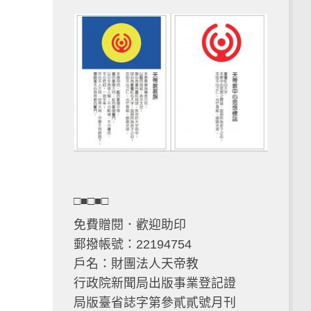
□■□■□
免費贈閱．歡迎助印
郵撥帳號：22194754
戶名：財團法人天帝教
行政院新聞局出版事業登記證
局版臺省誌字第參貳貳號月刊