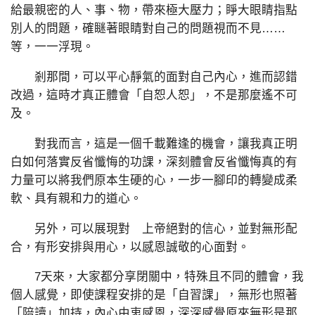
給最親密的人、事、物，帶來極大壓力；睜大眼睛指點
別人的問題，確瞇著眼睛對自己的問題視而不見……
等，一一浮現。
剎那間，可以平心靜氣的面對自己內心，進而認錯
改過，這時才真正體會「自恕人恕」，不是那麼遙不可
及。
對我而言，這是一個千載難逢的機會，讓我真正明
白如何落實反省懺悔的功課，深刻體會反省懺悔真的有
力量可以將我們原本生硬的心，一步一腳印的轉變成柔
軟、具有親和力的道心。
另外，可以展現對 上帝絕對的信心，並對無形配
合，有形安排與用心，以感恩誠敬的心面對。
7天來，大家都分享閉關中，特殊且不同的體會，我
個人感覺，即使課程安排的是「自習課」，無形也照著
「陪讀」加持，內心由衷感恩，深深感覺原來無形是那