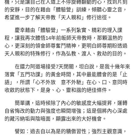
機，只是讓自己在人道上不停旋轉翻動的心，找到片刻
的安靜，目的在藉由「體驗營」訓練，傾聽心靈之音，
希望進一步了解天帝教「天人親和」修行途徑。
慶幸藉由「體驗營」一系列紮實、精彩的理入課
程，讓我再次體悟14年前皈師天帝教時，那顆溫熱的
心，更深刻的領會師尊奮鬥精神，更明白師尊期盼透過
天人親和的特殊修行，作為弘教、渡人、救劫的目的。
在鐳力阿道場接受7天閉關，坦白說，是我十幾年來
落實「五門功課」的黃金時間，其中最能體會的是「止
語」，所謂「心不外放 意不外馳」在心、口、意同時
收斂的狀態下，是身、心、靈和諧的絕佳條件。
簡單講，這時候除了內心的敏感度大幅提昇，運轉
自省悔改的動力與強度也瞬間增強；這是個將內心深處
的藏污納垢與陰暗面，顯露出來的大好機會。
譬如：過去自以為是的驕傲習性；強烈主觀意識，