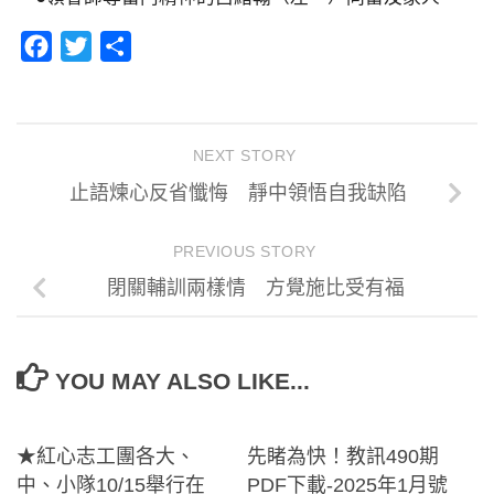
Facebook
Twitter
分
享
NEXT STORY
止語煉心反省懺悔 靜中領悟自我缺陷
PREVIOUS STORY
閉關輔訓兩樣情 方覺施比受有福
YOU MAY ALSO LIKE...
★紅心志工團各大、
先睹為快！教訊490期
中、小隊10/15舉行在
PDF下載-2025年1月號