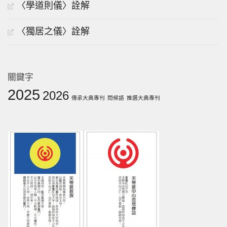
〈學道則儀〉詮解
〈獨居之儀〉詮解
關鍵字
2025
2026
傳承大典專刊
問候語
推選大典專刊