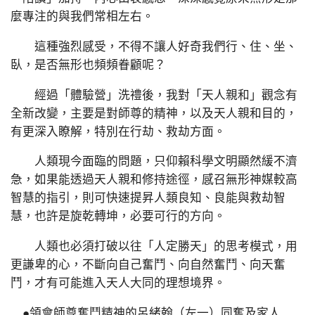
麼專注的與我們常相左右。
這種強烈感受，不得不讓人好奇我們行、住、坐、
臥，是否無形也頻頻眷顧呢？
經過「體驗營」洗禮後，我對「天人親和」觀念有
全新改變，主要是對師尊的精神，以及天人親和目的，
有更深入瞭解，特別在行劫、救劫方面。
人類現今面臨的問題，只仰賴科學文明顯然緩不濟
急，如果能透過天人親和修持途徑，感召無形神媒較高
智慧的指引，則可快速提昇人類良知、良能與救劫智
慧，也許是旋乾轉坤，必要可行的方向。
人類也必須打破以往「人定勝天」的思考模式，用
更謙卑的心，不斷向自己奮鬥、向自然奮鬥、向天奮
鬥，才有可能進入天人大同的理想境界。
●領會師尊奮鬥精神的呂緒翰（左一）同奮及家人