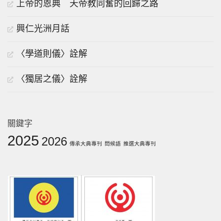
上帝的恩典 天帝教同奮的回歸之路
興仁光洲月話
〈學道則儀〉詮解
〈獨居之儀〉詮解
關鍵字
2025
2026
傳承大典專刊
問候語
推選大典專刊