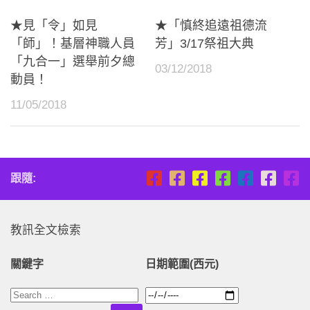
★見「令」如見
★「慎終追遠祖德流
「師」！基層神職人員
芳」3/17祭祖大典
「九合一」選舉前夕總
03/12/2018
動員！
11/05/2018
跟隨:
教訊全文檢索
關鍵字
日期範圍(西元)