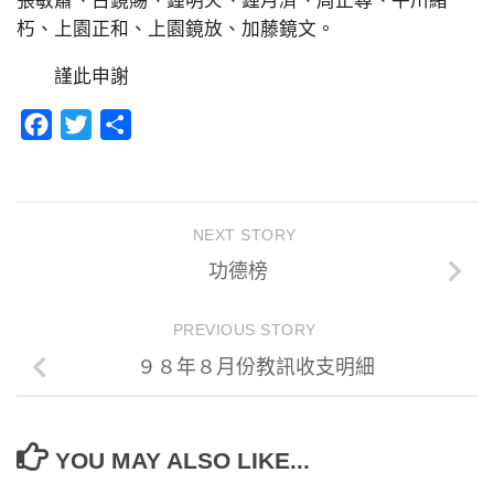
張敏肅、古鏡賜、鍾明火、鍾月濟、周正尋、平川緒
朽、上園正和、上園鏡放、加藤鏡文。
謹此申謝
Facebook
Twitter
分
享
NEXT STORY
功德榜
PREVIOUS STORY
９８年８月份教訊收支明細
YOU MAY ALSO LIKE...