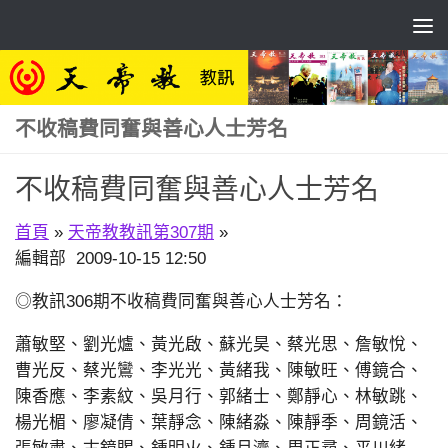
Skip to content
不收稿費同奮與善心人士芳名
不收稿費同奮與善心人士芳名
首頁
»
天帝教教訊第307期
»
編輯部 2009-10-15 12:50
◎教訊306期不收稿費同奮與善心人士芳名：
蕭敏堅、劉光爐、黃光啟、蘇光昊、蔡光思、詹敏悅、
曹光反、蔡光鸞、李光光、黃緒我、陳敏旺、傅鏡合、
陳香應、李素紋、吳月行、郭緒士、鄭靜心、林敏跳、
楊光楣、廖凝倩、葉靜念、陳緒淼、陳靜季、周鏡活、