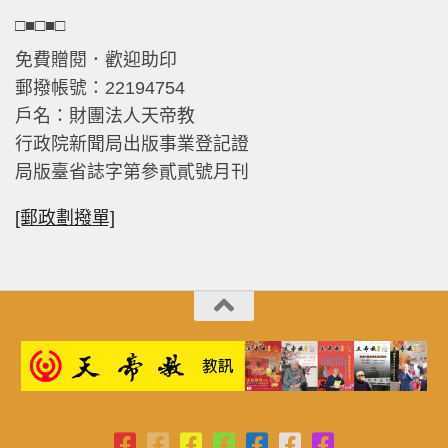
□■□■□
免費贈閱．歡迎助印
郵撥帳號：22194754
戶名：財團法人天帝教
行政院新聞局出版事業登記證
局版臺省誌字第參貳貳號月刊
[郵政劃撥單]