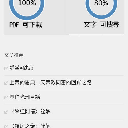
文章推薦
靜坐●健康
上帝的恩典 天帝教同奮的回歸之路
興仁光洲月話
〈學道則儀〉詮解
〈獨居之儀〉詮解