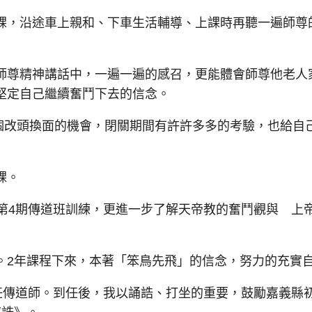
，沿途車上親和、下車生活輔導、上課時再聽一遍師尊
尊精神講話中，一遍一遍的感召，更能體會師尊他老人
堅定自己繼續奮鬥下去的信念。
個改頭換面的機會，閉關期間有許許多多的考驗，也給自
課。
4期傳道班訓練，更進一步了解天帝教的奮鬥觀與 上
2年課程下來，本著「笨鳥先飛」的信念，努力的充實
傳道師。到任後，我以誦誥、打坐的重要，鼓勵嘉義縣