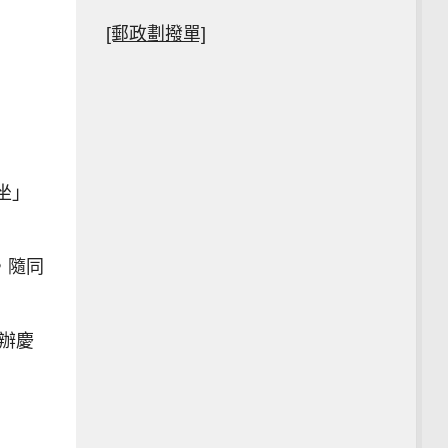
[郵政劃撥單]
坐」
，隨同
辦慶