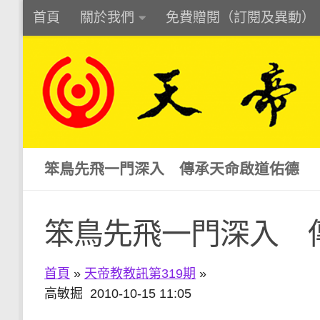
首頁
關於我們
免費贈閱（訂閱及異動）
Skip to content
笨鳥先飛一門深入 傳承天命啟道佑德
笨鳥先飛一門深入 
首頁
»
天帝教教訊第319期
»
高敏掘 2010-10-15 11:05