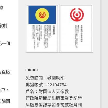
的
家創
己一個
□■□■□
帝真道
免費贈閱．歡迎助印
郵撥帳號：22194754
自己。
戶名：財團法人天帝教
行政院新聞局出版事業登記證
初院同
局版臺省誌字第參貳貳號月刊