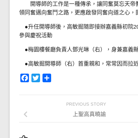
開導師的工作是一種傳承，讓同奮莫忘天帝教
領同奮邁向奮鬥之路，更應啟發同奮向道之心，
●升任開導師後，高敏掘隨即接辦嘉義縣初院2
參與慶祝活動
●梅園樓餐廳負責人鄧光琳（右），身兼嘉義縣
●高敏掘開導師（右）首重親和，常常因而拉
Facebook
Twitter
分
享
PREVIOUS STORY
上聖高真曉諭