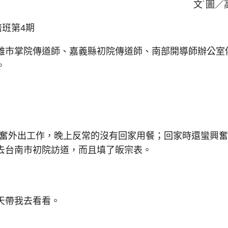
文˙圖／
培班第4期
雄市掌院傳道師、嘉義縣初院傳道師、南部開導師辦公室
。
同奮外出工作，晚上反常的沒有回家用餐；回家時還蠻興
去台南市初院訪道，而且填了皈宗表。
天帶我去看看。