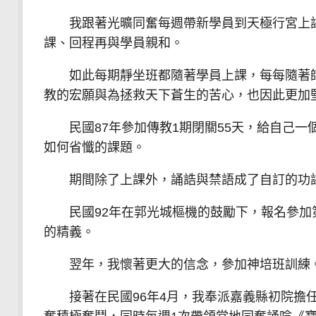
我跟著光曠同奮每週帶新學員到天極行宮上課
課、回程再與學員親和。
如此每期靜坐班都隨著學員上課，每每隨著師
教的宏願與為拯救天下蒼生的苦心，也因此更加
民國87年參加傳教1期閉關55天，給自己一
如何省懺的課題。
期間除了上課外，誦誥與禁語成了自訂的功
民國92年在郭光城樞機的鼓勵下，報名參加第
的精義。
翌年，我懷著更大的信念，參加神培班訓練。
接著在民國96年4月，我奉派嘉義縣初院擔任