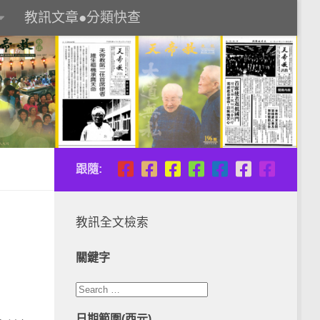
教訊文章●分類快查
跟隨:
教訊全文檢索
關鍵字
日期範圍(西元)