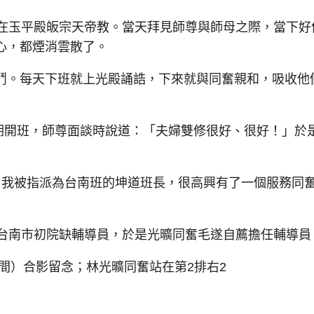
在玉平殿皈宗天帝教。當天拜見師尊與師母之際，當下好
心，都煙消雲散了。
。每天下班就上光殿誦誥，下來就與同奮親和，吸收他
期開班，師尊面談時說道：「夫婦雙修很好、很好！」於
我被指派為台南班的坤道班長，很高興有了一個服務同
台南市初院缺輔導員，於是光曠同奮毛遂自薦擔任輔導員
間）合影留念；林光曠同奮站在第2排右2