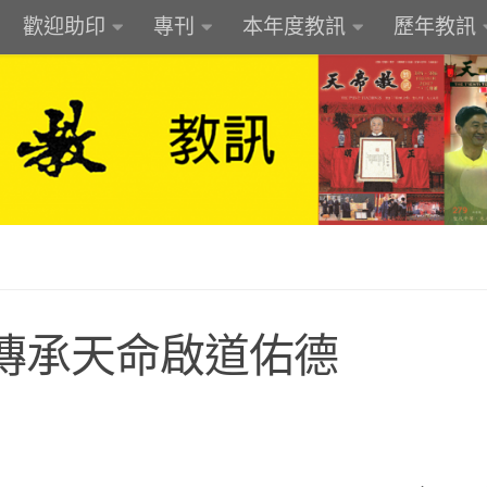
歡迎助印
專刊
本年度教訊
歷年教訊
傳承天命啟道佑德