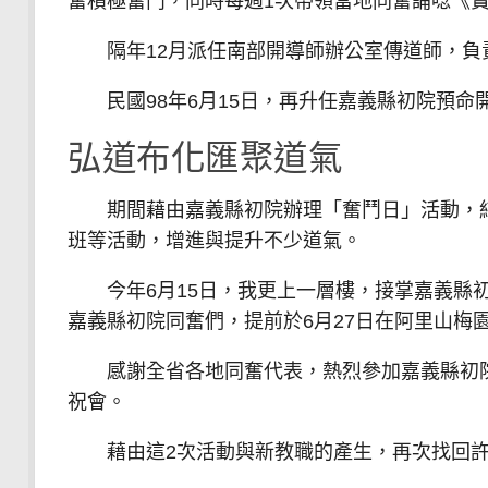
奮積極奮鬥，同時每週1次帶領當地同奮誦唸《
隔年12月派任南部開導師辦公室傳道師，負
民國98年6月15日，再升任嘉義縣初院預命
弘道布化匯聚道氣
期間藉由嘉義縣初院辦理「奮鬥日」活動，結
班等活動，增進與提升不少道氣。
今年6月15日，我更上一層樓，接掌嘉義縣初
嘉義縣初院同奮們，提前於6月27日在阿里山梅
感謝全省各地同奮代表，熱烈參加嘉義縣初院2
祝會。
藉由這2次活動與新教職的產生，再次找回許