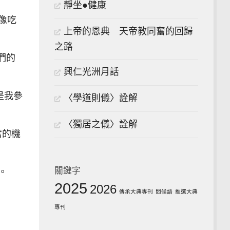
靜坐●健康
像吃
上帝的恩典 天帝教同奮的回歸
之路
們的
興仁光洲月話
是我參
〈學道則儀〉詮解
〈獨居之儀〉詮解
奮的機
關鍵字
。
2025
2026
傳承大典專刊
問候語
推選大典
專刊