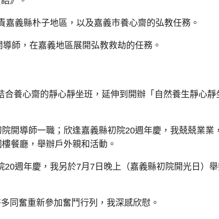
寶誥》。
責嘉義縣朴子地區，以及嘉義市養心齋的弘教任務。
開導師，在嘉義地區展開弘教救劫的任務。
合養心齋的靜心靜坐班，延伸到開辦「自然養生靜心靜
院開導師一職；欣逢嘉義縣初院20週年慶，我兢兢業業
園樓餐廳，舉辦戶外親和活動。
0週年慶，我另於7月7日晚上（嘉義縣初院開光日）舉
多同奮重新參加奮鬥行列，我深感欣慰。