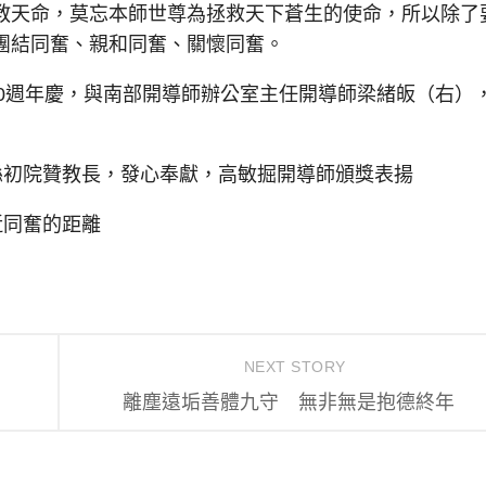
天命，莫忘本師世尊為拯救天下蒼生的使命，所以除了
團結同奮、親和同奮、關懷同奮。
0週年慶，與南部開導師辦公室主任開導師梁緒皈（右）
初院贊教長，發心奉獻，高敏掘開導師頒獎表揚
近同奮的距離
NEXT STORY
離塵遠垢善體九守 無非無是抱德終年