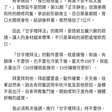
有學員問，「我已經很廋了，再減下去不就太廋
了。」我想這不是問題，第31期「正宗靜坐」班旗美親
和所的朗修同奮，參訓前形銷骨立，百日築基期間，胃
口大開很會吃，結訓後秤重，竟然增加了7公斤。
因此「廿字禮拜法」的跪拜，是透過五臟六腑的疏
通，讓人的身材越來標準，不只是單純的減肥或增胖而
已。
「廿字禮拜法」的動作要領，就是緩慢、和諧、有
韻律，不要快，也不要在泠氣下做。夏天作100下，就能
大量出汗（10分鐘就能做完，15分鐘做完更好）。
拜要拜到地，拜起腰要直，動作確實，天天做，效
果自然來。過去有同奮因常年吹泠氣及其他原因，身體
不易出汗，自來帝教奮鬥後，開始嚐到汗溼內裡，通體
舒暢的感覺。
我必須再次強調，進行「廿字禮拜法」時不要快，