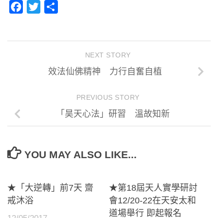
Facebook
Twitter
分
享
NEXT STORY
效法仙佛精神 力行自奮自植
PREVIOUS STORY
「昊天心法」研習 溫故知新
YOU MAY ALSO LIKE...
★「大逆轉」前7天 齋
★第18屆天人實學研討
戒沐浴
會12/20-22在天安太和
道場舉行 即起報名