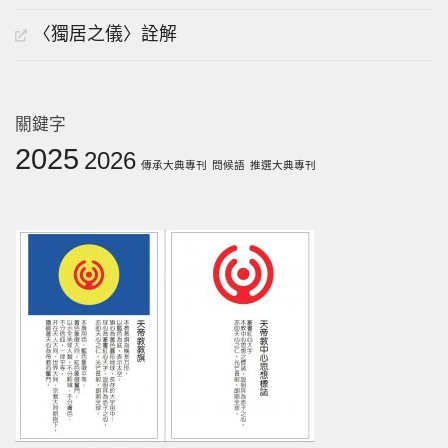
〈獨居之儀〉詮解
關鍵字
2025
2026
傳承大典專刊
問候語
推選大典專刊