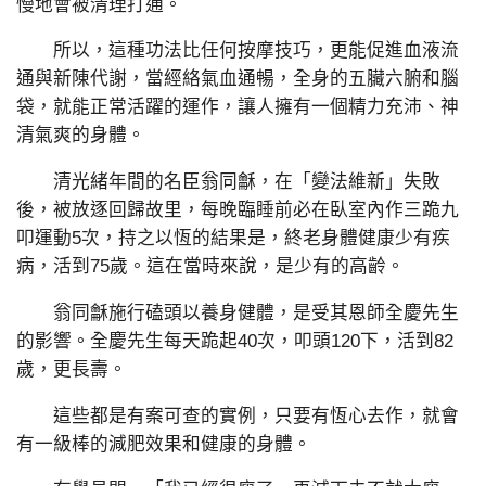
慢地會被清理打通。
所以，這種功法比任何按摩技巧，更能促進血液流
通與新陳代謝，當經絡氣血通暢，全身的五臟六腑和腦
袋，就能正常活躍的運作，讓人擁有一個精力充沛、神
清氣爽的身體。
清光緒年間的名臣翁同龢，在「變法維新」失敗
後，被放逐回歸故里，每晚臨睡前必在臥室內作三跪九
叩運動5次，持之以恆的結果是，終老身體健康少有疾
病，活到75歲。這在當時來說，是少有的高齡。
翁同龢施行磕頭以養身健體，是受其恩師全慶先生
的影響。全慶先生每天跪起40次，叩頭120下，活到82
歲，更長壽。
這些都是有案可查的實例，只要有恆心去作，就會
有一級棒的減肥效果和健康的身體。