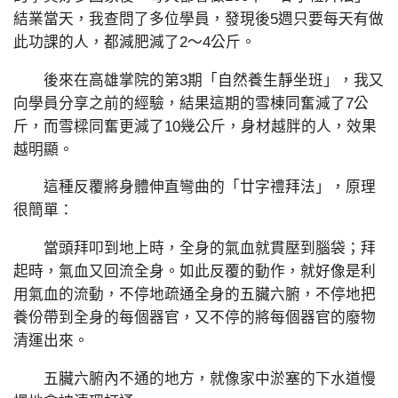
結業當天，我查問了多位學員，發現後5週只要每天有做
此功課的人，都減肥減了2～4公斤。
後來在高雄掌院的第3期「自然養生靜坐班」，我又
向學員分享之前的經驗，結果這期的雪棟同奮減了7公
斤，而雪樑同奮更減了10幾公斤，身材越胖的人，效果
越明顯。
這種反覆將身體伸直彎曲的「廿字禮拜法」，原理
很簡單：
當頭拜叩到地上時，全身的氣血就貫壓到腦袋；拜
起時，氣血又回流全身。如此反覆的動作，就好像是利
用氣血的流動，不停地疏通全身的五臟六腑，不停地把
養份帶到全身的每個器官，又不停的將每個器官的廢物
清運出來。
五臟六腑內不通的地方，就像家中淤塞的下水道慢