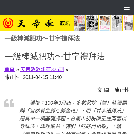
Skip to content
一級棒減肥功～廿字禮拜法
一級棒減肥功～廿字禮拜法
首頁
»
天帝教教訊第325期
»
陳正性 2011-04-15 11:40
文˙圖／陳正性
編按：100年3月起，多數教院（堂）陸續開
辦「自然養生靜心靜坐班」，而「廿字禮拜法」
是其中一項基礎課程。台南市初院陳正性同奮以
身試法，成效顯益，特別「吃好鬥相報」，藉