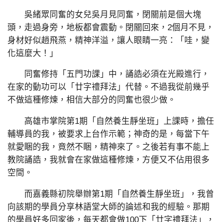
吳緒眾同奮的女兒吳月見同奮，閉關前是個大塊
頭，走過身旁，地板都會震動。閉關回來，2個月不見，
身材好似趙飛燕，精神洋溢，讓人眼睛一亮：「哇，變
化這麼大！」
同奮修持「五門功課」中，誦誥必須在光殿進行，
在家的動功可以「廿字禮拜法」代替。不過我從前幾乎
不做這種修煉，相信大部分的同奮也很少做。
高雄市掌院第1期「自然養生靜坐班」上課時，擔任
輔導員的我，被要求上台作示範；神奇的是，每當下午
就愛睏的我，竟然不睏，精神來了。之後若有事不能上
教院誦誥，我就會在家做這種修煉，方便又不佔用很多
空間。
而嘉義縣初院舉辦第1期「自然養生靜坐班」，我曾
向該期的學員分享林語堂大師的論述和我的經驗。那期
的學員好多回家後，每天都會做100下「廿字禮拜法」，