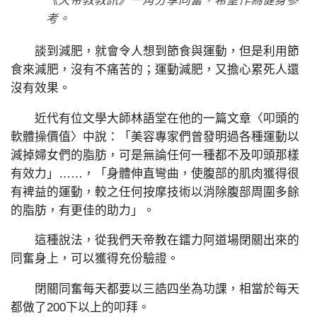
《天帝教教訊》一角分享同奮，希望作為健身參
考。
談到減肥，就會令人想到節食與運動，但是利用節
食來減肥，沒有不痛苦的；運動減肥，又擔心累死人還
沒有效果。
近代有位文學大師林語堂在他的一篇文章〈叩頭的
軟體操價值〉中說：「美容專家們曾發明過各種運動以
減掉婦女們的脂肪，可是無論任何一種都不及叩頭那樣
有效力」……，「身體伸直彎曲，使腹部的肌肉獲得很
有裨益的運動，較之任何按摩技術以消除腹部周圍多餘
的脂肪，有更佳的助力」。
這種說法，從我們天帝教在鐳力阿道場閉關出來的
同奮身上，可以獲得充份驗證。
閉關同奮每天都要以三誥四坐為功課，相當於每天
都做了200下以上的叩拜。