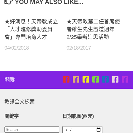
YOU MAY ALSO LIKE...
★好消息！天帝教成立
★天帝教第二任首席使
「人才進修獎助委員
者維生先生證道週年
會」專門培育人才
2/25舉辦追思活動
04/02/2018
02/18/2017
跟隨:
教訊全文檢索
關鍵字
日期範圍(西元)