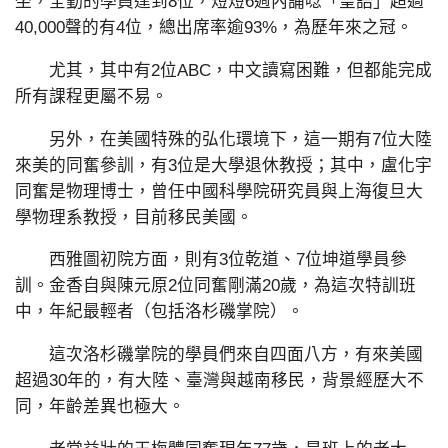
坐，全勤的學員達到8位，短短6週內誦唸「皇誥」超過
40,000聲的有4位，總出席率逾93%，為歷年來之冠。
尤其，其中有2位ABC，中文讀寫困難，但都能完成
所有課程更屬不易。
另外，在美國特殊的弘化環境下，這一期有7位大陸
來美的同奮參訓，有3位是大學退休教授；其中，盧化宇
同奮是物理博士，曾任中國科學院研究員與上海復旦大
學物理系教授，目前移民美國。
西雅圖初院方面，則有3位乾道、7位坤道學員參
訓。金香自與陳元原2位同奮剛滿20歲，為這次特訓班
中，年紀最輕者（包括洛杉磯掌院）。
這次洛杉磯掌院的學員們來自四面八方，有來美國
超過30年的，有大陸、臺灣與越南移民，背景經歷大不
同，年齡差異也極大。