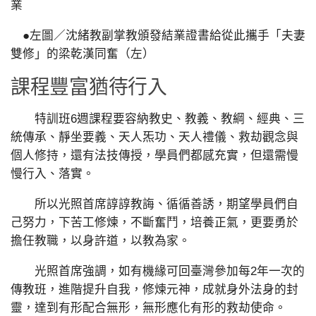
業
●左圖／沈緒教副掌教頒發結業證書給從此攜手「夫妻
雙修」的梁乾漢同奮（左）
課程豐富猶待行入
特訓班6週課程要容納教史、教義、教綱、經典、三
統傳承、靜坐要義、天人炁功、天人禮儀、救劫觀念與
個人修持，還有法技傳授，學員們都感充實，但還需慢
慢行入、落實。
所以光照首席諄諄教誨、循循善誘，期望學員們自
己努力，下苦工修煉，不斷奮鬥，培養正氣，更要勇於
擔任教職，以身許道，以教為家。
光照首席強調，如有機緣可回臺灣參加每2年一次的
傳教班，進階提升自我，修煉元神，成就身外法身的封
靈，達到有形配合無形，無形應化有形的救劫使命。