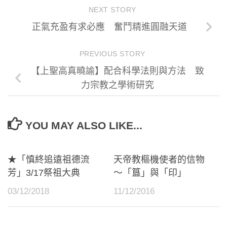
NEXT STORY
正氣充盈有求必應 奮鬥精進圓融天道
PREVIOUS STORY
【上聖高真曉諭】配合科學法則與方法 致
力宗教之學術研究
YOU MAY ALSO LIKE...
★「慎終追遠祖德流
天帝教樞機使者的信物
芳」3/17祭祖大典
～「簋」與「印」
03/12/2018
11/12/2016