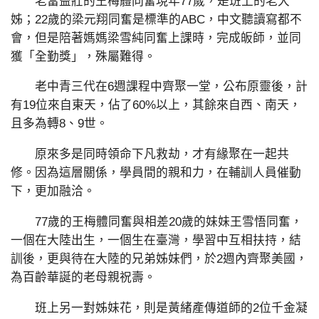
老當益壯的王梅體同奮現年77歲，是班上的老大
姊；22歲的梁元翔同奮是標準的ABC，中文聽讀寫都不
會，但是陪著媽媽梁雪純同奮上課時，完成皈師，並同
獲「全勤獎」，殊屬難得。
老中青三代在6週課程中齊聚一堂，公布原靈後，計
有19位來自東天，佔了60%以上，其餘來自西、南天，
且多為轉8、9世。
原來多是同時領命下凡救劫，才有緣聚在一起共
修。因為這層關係，學員間的親和力，在輔訓人員催動
下，更加融洽。
77歲的王梅體同奮與相差20歲的妹妹王雪悟同奮，
一個在大陸出生，一個生在臺灣，學習中互相扶持，結
訓後，更與待在大陸的兄弟姊妹們，於2週內齊聚美國，
為百齡華誕的老母親祝壽。
班上另一對姊妹花，則是黃緒產傳道師的2位千金凝