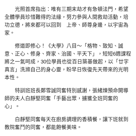
光照首席指出：唯有三期末劫才有急頓法門，希望
全體學員珍惜難得的法緣，努力參與人間救劫活動，培
功立德，將來都可以回到 上帝、師尊身邊，以宇宙為
家。
修道即修心！《大學》八目～「格物、致知、誠
意、正心、修身、齊家、治國、平天下」，短短6週課程
將之一氣呵成，30位學員也從百日築基做起，以「廿字
真言」洗滌自己的身心靈，盼早日恢復先天帶來的光明
本性。
特訓班班長鄭雪誠同奮特別感謝，張緒煉預命開導
師的夫人白靜堅同奮「手藝出眾，擄獲全班同奮的
心」。
白靜堅同奮每天在廚房調理的香積餐，讓下班就到
教院奮鬥的同奮，都能飽餐美味。