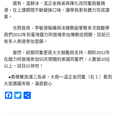
還有，溫靜冰、溫正金姊弟與陳化改同奮廚藝精
湛，在上課期間不斷變換口味，讓學員更有體力完成課
業。
光照首席、李敏源樞機與沈緒教副掌教多次鼓勵學
員們2012年到臺灣鐳力阿道場參加傳教班閉關，目前已
有多人表達參加意願。
當然，前期同奮更是大大鼓勵與支持，期盼2012年
在鐳力阿道場參加55天閉關的美國同奮們，人數逾10位
以上，拭目以待吧！
●香積餐放滿三長桌，大廚～溫正金同奮（右１）看到
大家踴躍夾取，滿是歡心
Facebook
Twitter
分
享