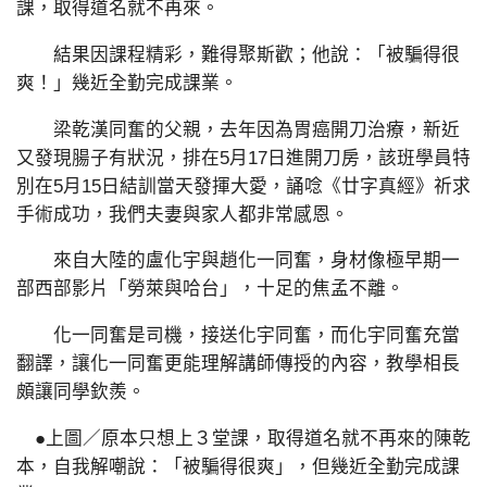
課，取得道名就不再來。
結果因課程精彩，難得聚斯歡；他說：「被騙得很
爽！」幾近全勤完成課業。
梁乾漢同奮的父親，去年因為胃癌開刀治療，新近
又發現腸子有狀況，排在5月17日進開刀房，該班學員特
別在5月15日結訓當天發揮大愛，誦唸《廿字真經》祈求
手術成功，我們夫妻與家人都非常感恩。
來自大陸的盧化宇與趙化一同奮，身材像極早期一
部西部影片「勞萊與哈台」，十足的焦孟不離。
化一同奮是司機，接送化宇同奮，而化宇同奮充當
翻譯，讓化一同奮更能理解講師傳授的內容，教學相長
頗讓同學欽羨。
●上圖／原本只想上３堂課，取得道名就不再來的陳乾
本，自我解嘲說：「被騙得很爽」，但幾近全勤完成課