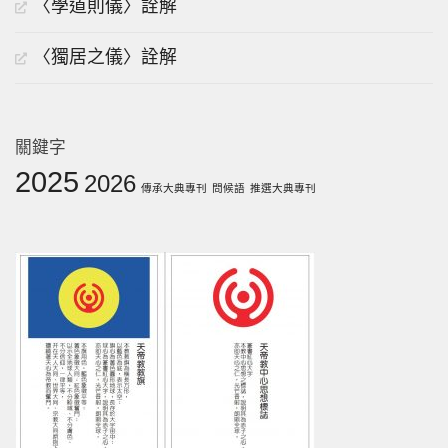
〈學道則儀〉詮解
〈獨居之儀〉詮解
關鍵字
2025
2026
傳承大典專刊
問候語
推選大典專刊