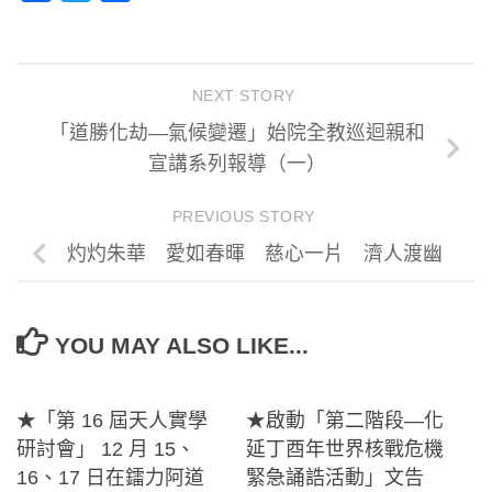
享
NEXT STORY
「道勝化劫—氣候變遷」始院全教巡迴親和
宣講系列報導（一）
PREVIOUS STORY
灼灼朱華 愛如春暉 慈心一片 濟人渡幽
YOU MAY ALSO LIKE...
★「第 16 屆天人實學
★啟動「第二階段―化
研討會」 12 月 15、
延丁酉年世界核戰危機
16、17 日在鐳力阿道
緊急誦誥活動」文告