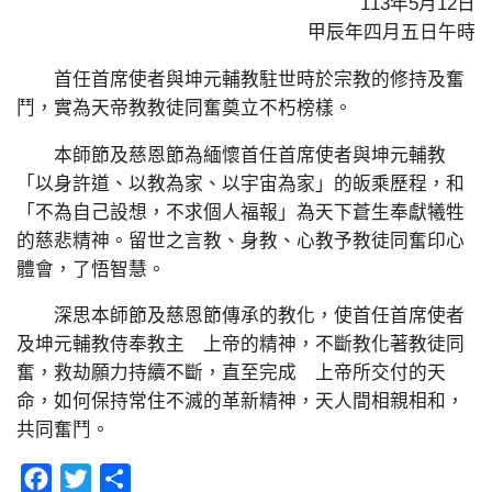
113年5月12日
甲辰年四月五日午時
首任首席使者與坤元輔教駐世時於宗教的修持及奮
鬥，實為天帝教教徒同奮奠立不朽榜樣。
本師節及慈恩節為緬懷首任首席使者與坤元輔教
「以身許道、以教為家、以宇宙為家」的皈乘歷程，和
「不為自己設想，不求個人福報」為天下蒼生奉獻犧牲
的慈悲精神。留世之言教、身教、心教予教徒同奮印心
體會，了悟智慧。
深思本師節及慈恩節傳承的教化，使首任首席使者
及坤元輔教侍奉教主 上帝的精神，不斷教化著教徒同
奮，救劫願力持續不斷，直至完成 上帝所交付的天
命，如何保持常住不滅的革新精神，天人間相親相和，
共同奮鬥。
Facebook
Twitter
分