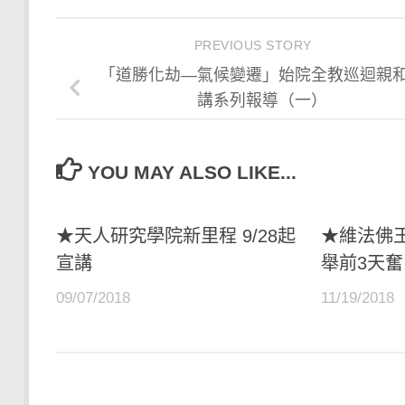
PREVIOUS STORY
「道勝化劫—氣候變遷」始院全教巡迴親
講系列報導（一）
YOU MAY ALSO LIKE...
★天人研究學院新里程 9/28起
★維法佛
宣講
舉前3天
09/07/2018
11/19/2018