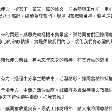
使命，撰寫了一篇又一篇的論文，並為參與工作坊，用
以八十高齡，繼續為教奮鬥，現場同奮聚精會神，聽著這
來的問題。感恩光劫樞機不負眾望，幫助同奮們回憶師
悲心的宗教情操，實是柔軟我們內心、感化我們身心靈的
時代使命前鋒，有著忘年忘身的精神，在其行動的背後
有力，過程中分享生動故事，活潑精彩，讓同奮精神抖
全場參與，中間亦熱淚盈眶。誠如許多資深神職與教職
為天下蒼生犧牲奉獻，捨我其誰！
，讓同奮收獲良多。最後工作坊環節，請大家將師尊精