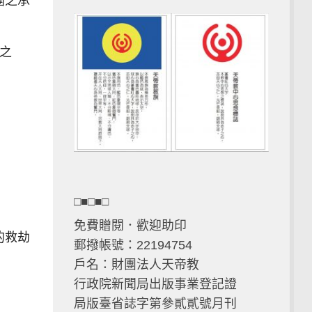
團之承
之
□■□■□
免費贈閱．歡迎助印
的救劫
郵撥帳號：22194754
戶名：財團法人天帝教
行政院新聞局出版事業登記證
局版臺省誌字第參貳貳號月刊