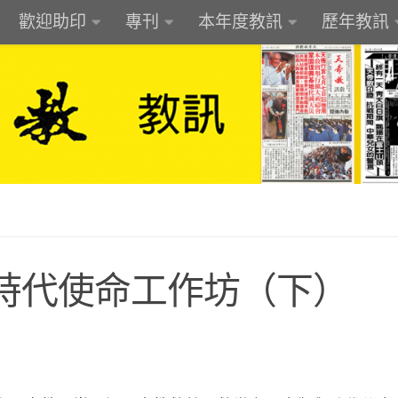
歡迎助印
專刊
本年度教訊
歷年教訊
）
時代使命工作坊（下）