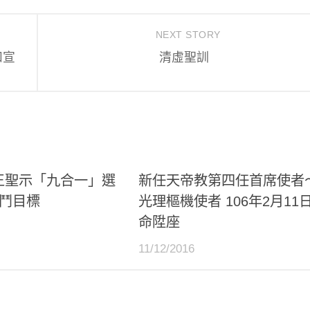
NEXT STORY
和宣
清虛聖訓
王聖示「九合一」選
新任天帝教第四任首席使者
奮鬥目標
光理樞機使者 106年2月11
命陞座
11/12/2016