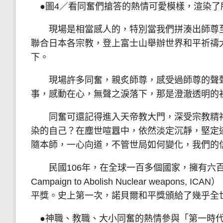
●圖4／看同奮們搶答的熱情可愛模樣，渲染了
現場是相當感人的，特別當我們拼湊出師尊至
聯合日本各宗教，登上富士山舉辦世界和平祈禱
下。
現場許多同奮，親炙師尊，感受過師尊的聲聲
事，感動在心，無聲之淚落下，那是澄澈透明的
同奮可還記得進入天帝教大門，深受宗教精神
染的自己？在塵世喧囂中，依然淡定沉靜，堅定
隨本師，一心向道，不管世局如何變化，我們的
民國106年，在全球一百多個國家，擁有六百多個夥
Campaign to Abolish Nuclear we
平獎。史上第一次，諾貝爾和平獎頒給了幾乎全
●神職、教職、大小同奮的熱情參與「第一時