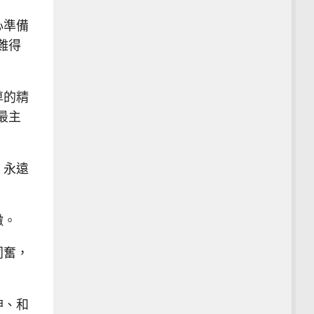
心準備
難得
尊的精
最主
，永遠
擻。
同奮，
神、和