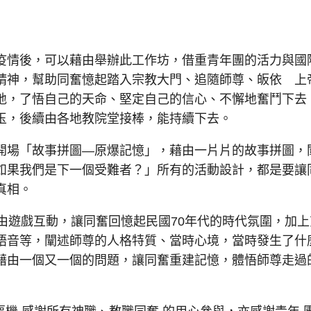
情後，可以藉由舉辦此工作坊，借重青年團的活力與國
精神，幫助同奮憶起踏入宗教大門、追隨師尊、皈依 上
地，了悟自己的天命、堅定自己的信心、不懈地奮鬥下去
玉，後續由各地教院堂接棒，能持續下去。
場「故事拼圖—原爆記憶」，藉由一片片的故事拼圖，
如果我們是下一個受難者？」所有的活動設計，都是要讓
真相。
遊戲互動，讓同奮回憶起民國70年代的時代氛圍，加上
語音等，闡述師尊的人格特質、當時心境，當時發生了什
藉由一個又一個的問題，讓同奮重建記憶，體悟師尊走過