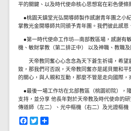
平的關鍵、以及時代使命核心思想寫在彩色便條
●桃園天鎮堂光弘開導師製作感謝青年團之小紀
掌教光金開導師共同頒予青年團。我們彼此感恩
●第一時代使命工作坊—南部教區場，感謝有敏
機、敏財掌教（第二排正中） 以及神職、教職
天帝教同奮心心念念為天下蒼生祈禱，希望能
致，那我們可否說，天帝教同奮亦是諾貝爾和平
的關心，與人親和互動，那麼不管是走向國際，
●最後一場工作坊在北部教區（桃園初院），隆
支持，並分享 他長年對於天帝教及時代使命的
傳道師（左二）、光中樞機（右二）及光證樞機（右一
Facebook
Twitter
分
享