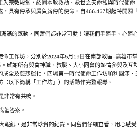
入宗教殿堂，認同本教救劫、救世之天命觀與時代使命
，具有傳承與肩負薪傳的使命。自466.467期起特開闢
滿滿的感動，同奮們都非常可愛！讓我們手連手、心連
作坊，分別於2024年5月19日在南部教區–高雄市
幕。感謝所有與會神職、教職、大小同奮的熱情參與及互
的成全及慈悲運化，四場第一時代使命工作坊順利圓滿、
坊（以下簡稱「工作坊」）的活動作完整報導。
是非常有共鳴。
找著答案。
各大報紙，是非常珍貴的紀錄。同奮們仔細查看，用心感受