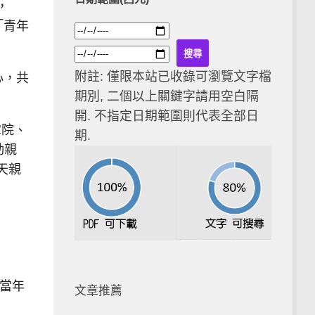
，
「青年
附註: 僅限本站已收錄可瀏覽文字檔
心，共
期別, 二個以上關鍵字請用空白隔
開. 不指定日期範圍則代表全部日
掌院、
期.
動親
天親
當年
文章推薦