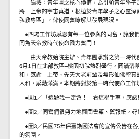
編按：青年團之核心價值，為引領青年學子走
將 上帝的宇宙真道，根植於青年學子之心靈深處
弘教專區」，俾使同奮瞭解其發展現況。
●四場工作坊感恩有每一位參與的同奮，讓我們
同為天帝教時代使命戮力奮鬥！
由天帝教始院主辦、青年團承辦之第一時代使命工
6月1日在北部教區–桃園初院熱烈舉行，圓滿落
和，感謝 上帝、先天大老前輩及無形仙佛聖真
人和，感動滿滿。本期將對於第一時代使命工作
●圖1／「這題我一定會！」看這舉手率，應該
●圖2／同奮們很努力地翻閱書籍、舊報紙，尋
●圖3／民國75年保臺護國法會的宣傳公告在
的氛圍。