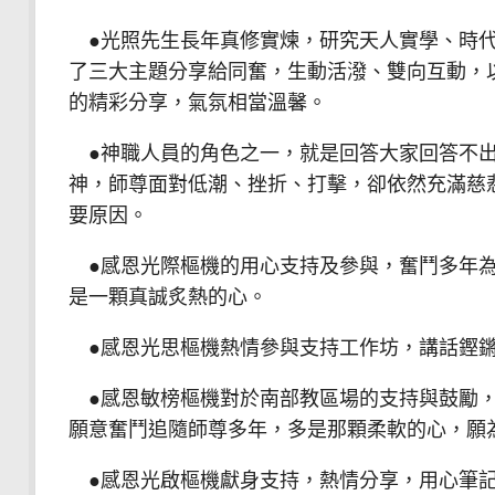
●光照先生長年真修實煉，研究天人實學、時代
了三大主題分享給同奮，生動活潑、雙向互動，
的精彩分享，氣氛相當溫馨。
●神職人員的角色之一，就是回答大家回答不出
神，師尊面對低潮、挫折、打擊，卻依然充滿慈
要原因。
●感恩光際樞機的用心支持及參與，奮鬥多年為
是一顆真誠炙熱的心。
●感恩光思樞機熱情參與支持工作坊，講話鏗鏘
●感恩敏榜樞機對於南部教區場的支持與鼓勵，
願意奮鬥追隨師尊多年，多是那顆柔軟的心，願
●感恩光啟樞機獻身支持，熱情分享，用心筆記