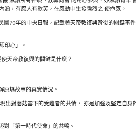
機 感謝所有神職、教職同奮 的用心參與，亦感謝青年 
內涵，有感人有歡笑，在感動中生發強烈之 使命感。
民國70年的中央日報，記載著天帝教復興背後的關鍵事件
師印心」。
？促使天帝教復興的關鍵是什麼？
解原爆故事的真實情況。
現出對蘑菇雲下的受難者的共情， 亦是加強及堅定自身
起對「第一時代使命」的共鳴。