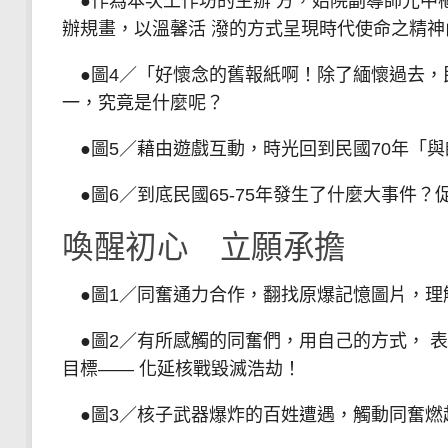
●作為本次工作坊的主辦 方，始院副導師光中樞
辦規畫，以溫馨活 潑的方式呈現時代使命之精神
●圖4／「好懷念的舊報紙啊！除了緬懷過去，
一，究竟是什麼呢？
●圖5／藉由遊戲互動，時光回到民國70年「與
●圖6／到底民國65-75年發生了什麼大事件
喚醒初心 立願承擔
●圖1／同奮通力合作，翻找原爆記憶圖片，理
●圖2／有所感觸的同奮們，用自己的方式， 表
目標—— 化延核戰毀滅浩劫！
●圖3／核子武器爆炸的百姓遭遇，觸動同奮燃