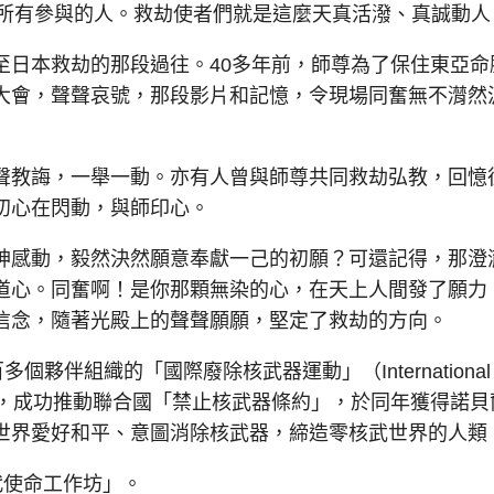
所有參與的人。救劫使者們就是這麼天真活潑、真誠動人
日本救劫的那段過往。40多年前，師尊為了保住東亞命
大會，聲聲哀號，那段影片和記憶，令現場同奮無不潸然
教誨，一舉一動。亦有人曾與師尊共同救劫弘教，回憶
初心在閃動，與師印心。
感動，毅然決然願意奉獻一己的初願？可還記得，那澄
道心。同奮啊！是你那顆無染的心，在天上人間發了願力
信念，隨著光殿上的聲聲願願，堅定了救劫的方向。
伴組織的「國際廢除核武器運動」（International
apons, ICAN），成功推動聯合國「禁止核武器條約」，於同年獲得諾
世界愛好和平、意圖消除核武器，締造零核武世界的人類
代使命工作坊」。