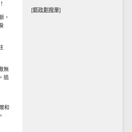
！
[郵政劃撥單]
脈，
淚
往
澈無
，追
貝爾和
。