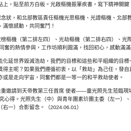
貼上，貼至前方白板。光啟樞機振筆疾書，寫下精神關鍵
念狀，和北部教區責任樞機光思樞機、光證樞機、北部
、滿懷感動，共同奮鬥！
榜樞機（第二排左四）、光劫樞機（第二排右四）、光
及同奮的熱情參與，工作坊順利圓滿，找回初心，感動滿滿
化延世界毀滅浩劫，我們的目標和這些和平組織的目標
獎得主呢？如果我們遵循初衷，以「救劫」為己任，發自
亦或是走向宇宙，同奮們都是一等一的和平救劫使者。
重邀請到天帝教第三任首席 使者——童光照先生蒞臨現
研究心得。光照先生（中）與青年團素玠團主委（左一）、
）合影留念。（2024.06.01）