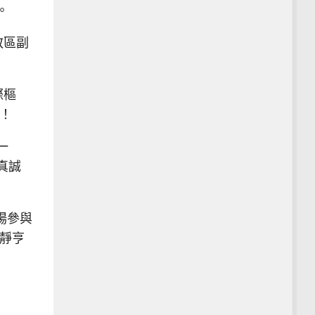
。
教區副
際樞
！
一
真誠
場參與
靜亨