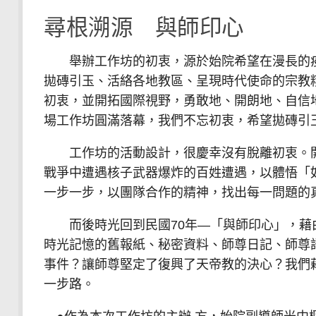
尋根溯源 與師印心
舉辦工作坊的初衷，源於始院希望在漫長的疫
拋磚引玉、活絡各地教區、呈現時代使命的宗教
初衷，並開拓國際視野，勇敢地、開朗地、自信
場工作坊圓滿落幕，我們不忘初衷，希望拋磚引
工作坊的活動設計，很慶幸沒有脫離初衷。開
戰爭中遭遇核子武器爆炸的百姓遭遇，以體悟「
一步一步，以團隊合作的精神，找出每一問題的
而後時光回到民國70年—「與師印心」，藉由
時光記憶的舊報紙、秘密資料、師尊日記、師尊
事件？讓師尊堅定了復興了天帝教的決心？我們
一步路。