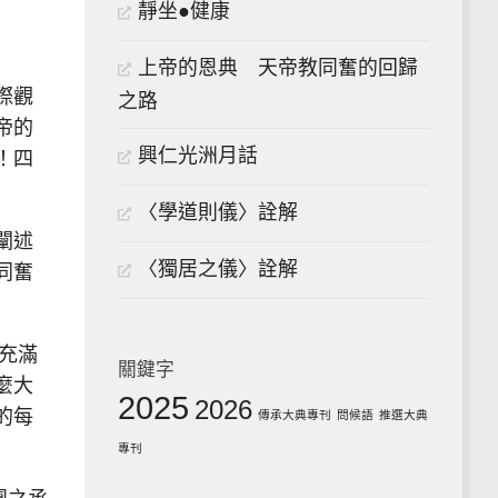
靜坐●健康
上帝的恩典 天帝教同奮的回歸
際觀
之路
帝的
興仁光洲月話
！四
〈學道則儀〉詮解
闡述
〈獨居之儀〉詮解
同奮
充滿
關鍵字
麼大
2025
2026
的每
傳承大典專刊
問候語
推選大典
專刊