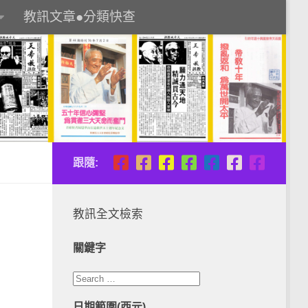
教訊文章●分類快查
跟隨:
教訊全文檢索
關鍵字
日期範圍(西元)