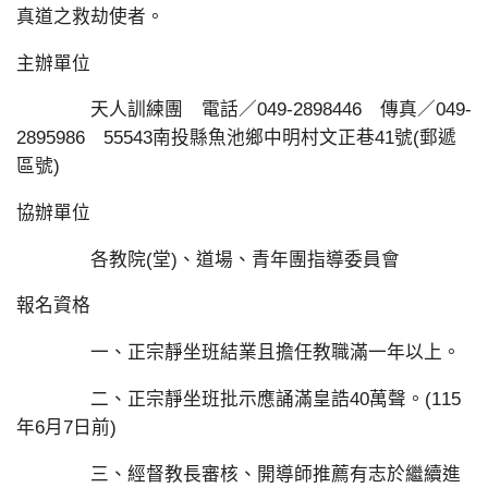
真道之救劫使者。
主辦單位
天人訓練團 電話／049-2898446 傳真／049-
2895986 55543南投縣魚池鄉中明村文正巷41號(郵遞
區號)
協辦單位
各教院(堂)、道場、青年團指導委員會
報名資格
一、正宗靜坐班結業且擔任教職滿一年以上。
二、正宗靜坐班批示應誦滿皇誥40萬聲。(115
年6月7日前)
三、經督教長審核、開導師推薦有志於繼續進