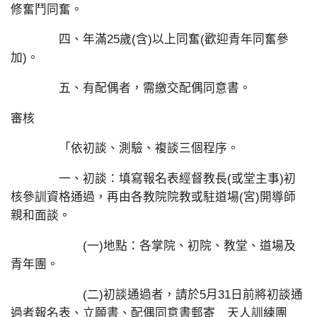
修奮鬥同奮。
四、年滿25歲(含)以上同奮(歡迎青年同奮參
加)。
五、有配偶者，需繳交配偶同意書。
審核
「依初談、測驗、複談三個程序。
一、初談：填寫報名表經督教長(或堂主事)初
核參訓資格通過，再由各教院院教或駐道場(宮)開導師
親和面談。
(一)地點：各掌院、初院、教堂、道場及
青年團。
(二)初談通過者，請於5月31日前將初談通
過者報名表、立願書、配偶同意書郵寄 天人訓練團