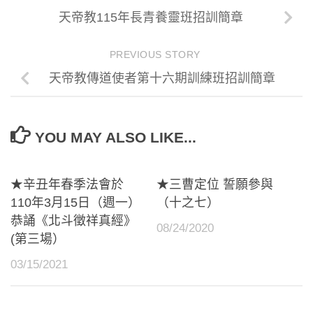
天帝教115年長青養靈班招訓簡章
PREVIOUS STORY
天帝教傳道使者第十六期訓練班招訓簡章
YOU MAY ALSO LIKE...
★辛丑年春季法會於
★三曹定位 誓願參與
110年3月15日（週一）
（十之七）
恭誦《北斗徵祥真經》
08/24/2020
(第三場）
03/15/2021