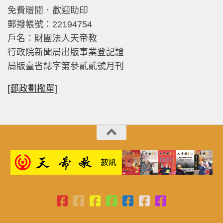
免費贈閱．歡迎助印
郵撥帳號：22194754
戶名：財團法人天帝教
行政院新聞局出版事業登記證
局版臺省誌字第參貳貳號月刊
[郵政劃撥單]