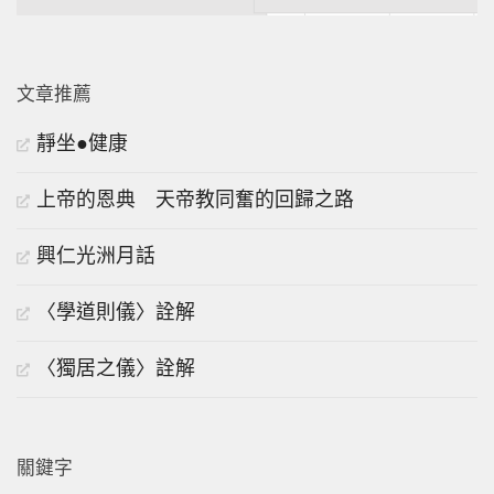
文章推薦
靜坐●健康
上帝的恩典 天帝教同奮的回歸之路
興仁光洲月話
〈學道則儀〉詮解
〈獨居之儀〉詮解
關鍵字