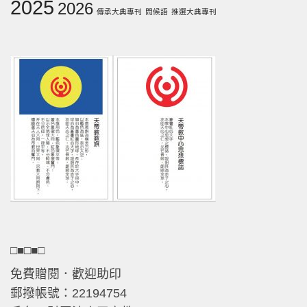
2025
2026
傳承大典專刊
問候語
推選大典專刊
□■□■□
免費贈閱．歡迎助印
郵撥帳號：22194754