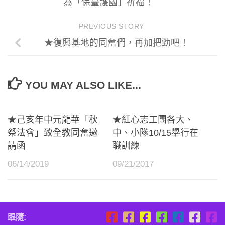
為「保臺護國」祈福！
PREVIOUS STORY
★復興基地的同奮們，再加把勁吧！
YOU MAY ALSO LIKE...
★己亥年中元龍華「秋
★紅心志工團各大、
祭法會」致全教同奮邀
中、小隊10/15舉行在
請函
職訓練
06/14/2019
09/21/2017
跟隨: