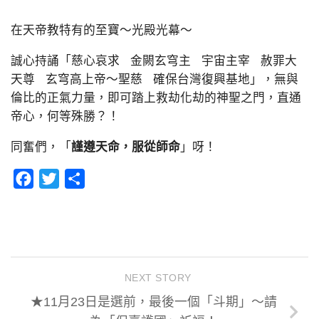
在天帝教特有的至寶～光殿光幕～
誠心持誦「慈心哀求 金闕玄穹主 宇宙主宰 赦罪大
天尊 玄穹高上帝～聖慈 確保台灣復興基地」，無與
倫比的正氣力量，即可踏上救劫化劫的神聖之門，直通
帝心，何等殊勝？！
同奮們，「
謹遵天命，服從師命
」呀！
Facebook
Twitter
分
享
NEXT STORY
★11月23日是選前，最後一個「斗期」～請