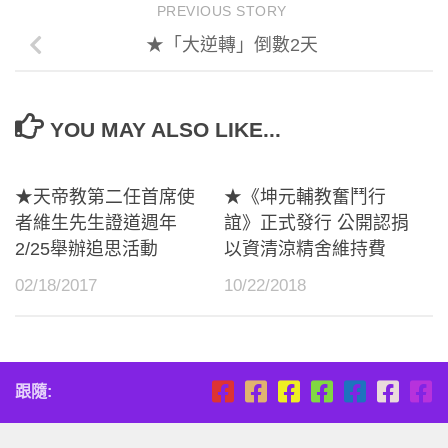
PREVIOUS STORY
★「大逆轉」倒數2天
YOU MAY ALSO LIKE...
★天帝教第二任首席使
★《坤元輔教奮鬥行
者維生先生證道週年
誼》正式發行 公開認捐
2/25舉辦追思活動
以資清涼精舍維持費
02/18/2017
10/22/2018
跟隨: