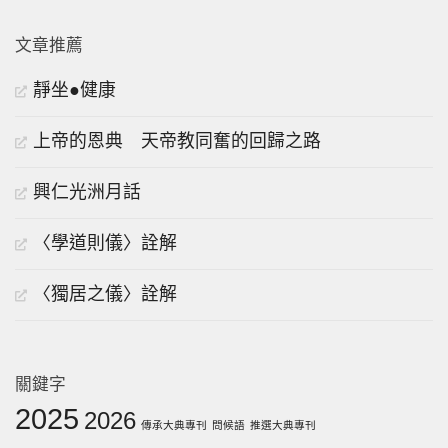
文章推薦
靜坐●健康
上帝的恩典 天帝教同奮的回歸之路
興仁光洲月話
〈學道則儀〉詮解
〈獨居之儀〉詮解
關鍵字
2025
2026
傳承大典專刊
問候語
推選大典專刊