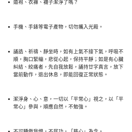
道袍、衣褲、襪子潔淨了嗎？
手機、手錶等電子產物，切勿攜入光殿。
誦誥、祈禱、靜坐時，如有上氣不接下氣，呼吸不
順，胸口緊繃，悲從心起，保持平靜；如是有心臟
糾結、絞痛者，先自我放鬆，誦持廿字真言，放下
當前動作，退出休息，即能回復正常狀態。
潔淨身、心、意，一切以「平常心」視之，以「平
常心」參與，順應自然，不勉強。
不可驕傲我慢，不居功，「慈心」為念。