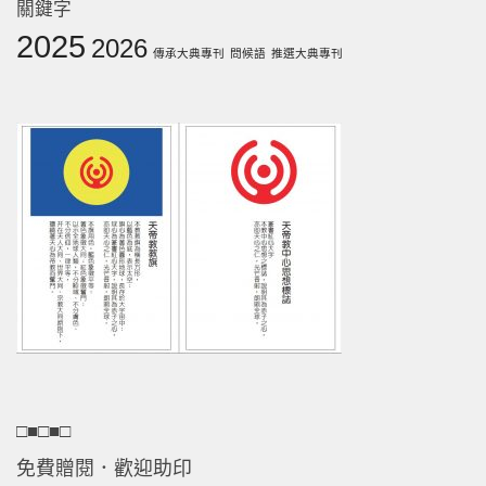
關鍵字
2025
2026
傳承大典專刊
問候語
推選大典專刊
□■□■□
免費贈閱．歡迎助印