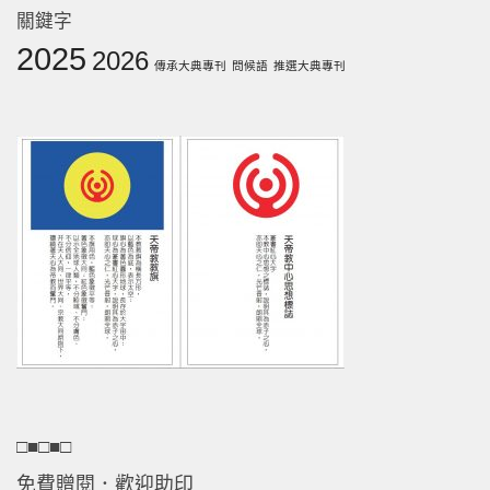
關鍵字
2025
2026
傳承大典專刊
問候語
推選大典專刊
□■□■□
免費贈閱．歡迎助印