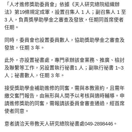
「人才進修獎助委員會」依據《天人研究總院組織辦
法》第19條規定成軍，設置召集人 1 人；副召集人 1 至
3 人，負責獎學助學金之審查及發放，任期同首席使者
任期。
同時，委員會也設置委員數人，協助獎助學金之審查及
發放，任期 3 年。
此外，亦設置祕書處，專門承辦該會業務、推廣、檢討
及聯繫等工作，另設置執行祕書1 人；副執行祕書 1~3
人；祕書數人，任期 3 年。
接受獎助學金補助進修的同奮，需與本教簽約，且需年
繳交奮鬥報告，由無形與人間予以考核與適時輔導。申
請進修獎助的同奮，需報請該委員會審查通過，經首席
使者同意。
意者請洽天帝教天人研究總院祕書處049-2898446。