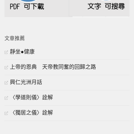
文章推薦
靜坐●健康
上帝的恩典 天帝教同奮的回歸之路
興仁光洲月話
〈學道則儀〉詮解
〈獨居之儀〉詮解