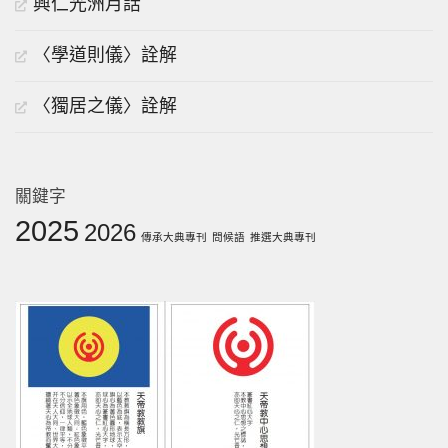
興仁光洲月話
〈學道則儀〉詮解
〈獨居之儀〉詮解
關鍵字
2025
2026
傳承大典專刊
問候語
推選大典專刊