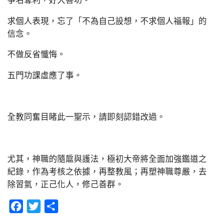
爭名奪利，好大喜功。
求個人表現，忘了「不為自己設想，不求個人福報」的
信念。
不做反省懺悔。
五門功課虛應了事。
全教同奮目睹此一聖示，請即刻認錯改過。
尤其，神職的隨扈與護法，極初大帝將全面加強鑑道之
紀錄，作為考核之依據，再整教風；再塑神職尊嚴，去
除習氣，正己化人，修己善群。
Facebook
Twitter
分