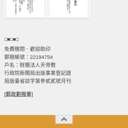
□■□■□
免費贈閱．歡迎助印
郵撥帳號：22194754
戶名：財團法人天帝教
行政院新聞局出版事業登記證
局版臺省誌字第參貳貳號月刊
[郵政劃撥單]