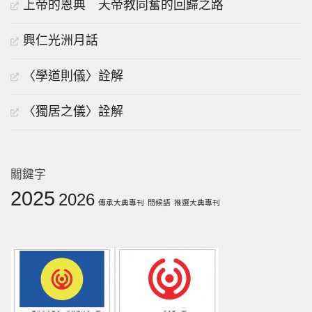
上帝的恩典 天帝教同奮的回歸之路
興仁光洲月話
〈學道則儀〉詮解
〈獨居之儀〉詮解
關鍵字
2025
2026
傳承大典專刊
問候語
推選大典專刊