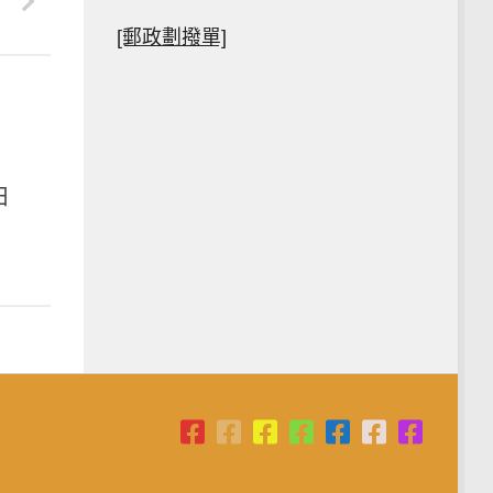
[郵政劃撥單]
日