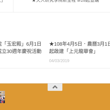
文」
★天人研究學院新里程 9/28起宣講
院「玉宏殿」6月1日
★108年4月5日．農曆3月1
成立30週年慶祝活動
起啟建「上元龍華會」
04/03/2019