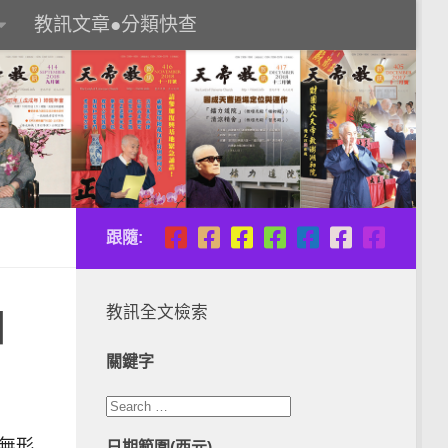
教訊文章●分類快查
跟隨:
教訊全文檢索
和
關鍵字
道無形
日期範圍(西元)