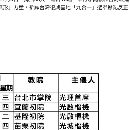
無形」力量，祈願台灣復興基地「九合一」選舉撥亂反正