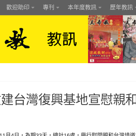
歡迎助印
專刊
本年度教訊
歷年教訊
 啟建台灣復興基地宣慰親
11月4日，為期33天，總計16處，舉行慰問親和台灣境