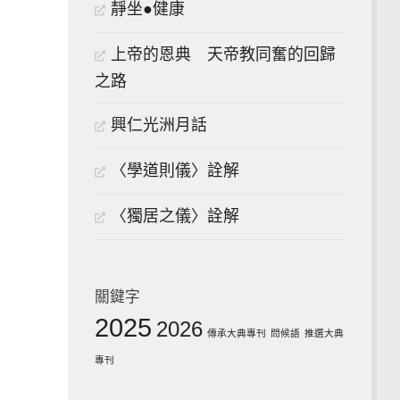
靜坐●健康
上帝的恩典 天帝教同奮的回歸
之路
興仁光洲月話
〈學道則儀〉詮解
〈獨居之儀〉詮解
關鍵字
2025
2026
傳承大典專刊
問候語
推選大典
專刊