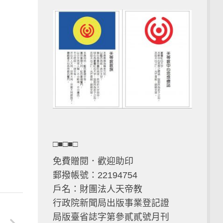
□■□■□
免費贈閱．歡迎助印
郵撥帳號：22194754
戶名：財團法人天帝教
行政院新聞局出版事業登記證
局版臺省誌字第參貳貳號月刊