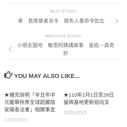
NEXT STORY
奉 首席使者派令 發布人事命令如左
PREVIOUS STORY
小朋友園地 敏思阿姨講故事 皇誥－真奇
妙
YOU MAY ALSO LIKE...
★補充說明「辛丑年中
★110年2月1日至28日
元龍華秋祭全球超薦陰
復興基地更新迴向文
安陽泰法會」相關事宜
02/01/2021
07/22/2021