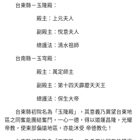
台東縣－玉隆殿：
殿主：上元夫人
副殿主：悅意夫人
總護法：清水祖師
台南縣－玉穹殿：
殿主：萬定師主
副殿主：第十四天霹靂天天王
總護法：保生大帝
台東縣初院名為「玉隆殿」，其意義乃冀望台東地
區之同奮能團結奮鬥，一心一德，得以道運昌隆，光耀
帝教，使東部偏遠地區，亦能沐受 帝徳教化！