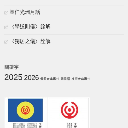
興仁光洲月話
〈學道則儀〉詮解
〈獨居之儀〉詮解
關鍵字
2025
2026
傳承大典專刊
問候語
推選大典專刊