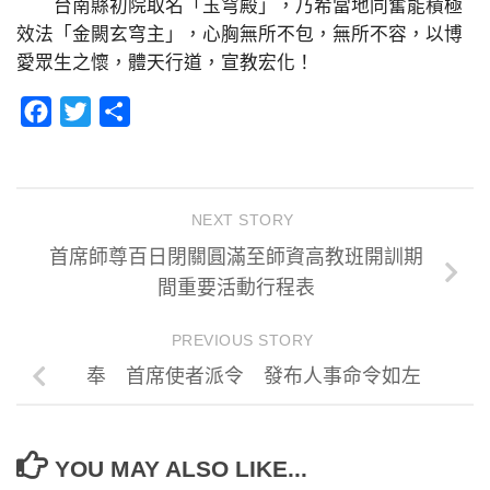
台南縣初院取名「玉穹殿」，乃希當地同奮能積極
效法「金闕玄穹主」，心胸無所不包，無所不容，以博
愛眾生之懷，體天行道，宣教宏化！
Facebook
Twitter
分
享
NEXT STORY
首席師尊百日閉關圓滿至師資高教班開訓期
間重要活動行程表
PREVIOUS STORY
奉 首席使者派令 發布人事命令如左
YOU MAY ALSO LIKE...