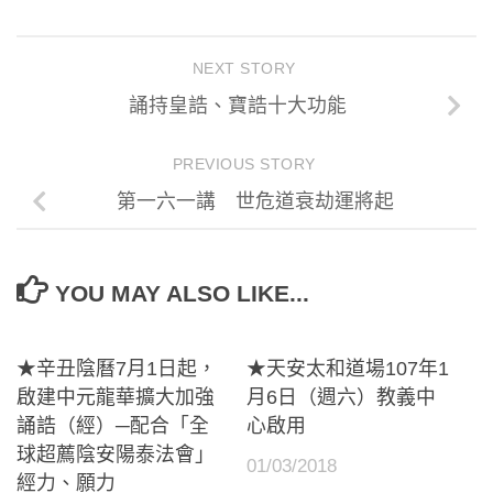
NEXT STORY
誦持皇誥、寶誥十大功能
PREVIOUS STORY
第一六一講 世危道衰劫運將起
YOU MAY ALSO LIKE...
★辛丑陰曆7月1日起，
★天安太和道場107年1
啟建中元龍華擴大加強
月6日（週六）教義中
誦誥（經）─配合「全
心啟用
球超薦陰安陽泰法會」
01/03/2018
經力、願力