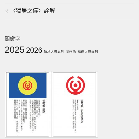
〈獨居之儀〉詮解
關鍵字
2025
2026
傳承大典專刊
問候語
推選大典專刊