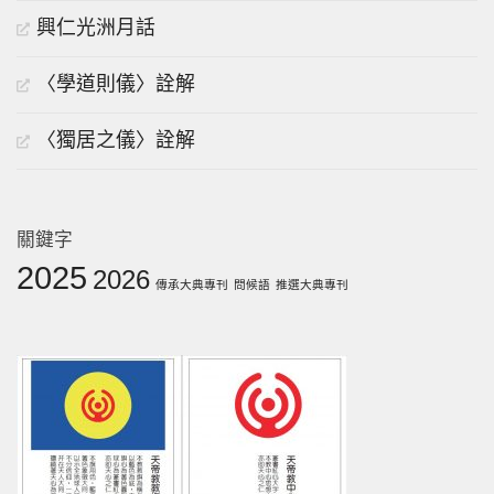
興仁光洲月話
〈學道則儀〉詮解
〈獨居之儀〉詮解
關鍵字
2025
2026
傳承大典專刊
問候語
推選大典專刊