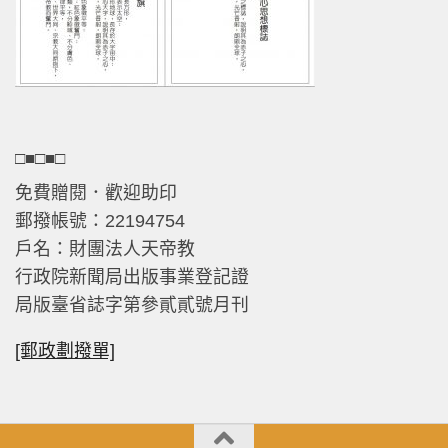
□■□■□
免費贈閱．歡迎助印
郵撥帳號：22194754
戶名：財團法人天帝教
行政院新聞局出版事業登記證
局版臺省誌字第參貳貳號月刊
[郵政劃撥單]