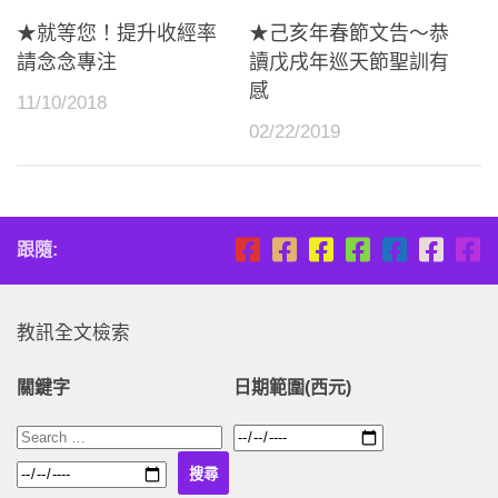
★就等您！提升收經率
★己亥年春節文告～恭
請念念專注
讀戊戌年巡天節聖訓有
感
11/10/2018
02/22/2019
跟隨:
教訊全文檢索
關鍵字
日期範圍(西元)