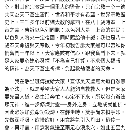
心，對其他宗教是一個重大的警告，只有宗教一心一德
共同為天下蒼生奮鬥，世界和平才有希望。世界宗教歷
史上，三千多年以前猶太教的摩西，在八十歲時奉 上
帝之命，告訴以色列同胞：以色列人是 上帝的選民；
以色列人將來一定復國，同時賜給他十誡；我也是八十
歲奉天命復興天帝教，今年初我告訴大家還可以帶領你
們奮鬥十年以上，大家應該有信心，跟我奮鬥下去，就
是大家要心連心發揮「不為自己打算，不求個人福報」
的精神。為天下蒼生祈禱，負起救劫使者的天命。
我在靜坐班傳授給大家「直修昊天虛無大道自然無
為心法」，就是希望大家人人能夠自救救人，但是大家
要先盡人道，為生活奔忙，心定不下來，所以沒有辦法
煉元神，進一步修煉封靈──身外之身，立地成就仙佛。
因此必須加強命功鍛煉，在靜坐時，雙手尚未扣手印，
先做深呼吸，愈慢愈好，用意將氣引入丹田，稍停一
會，再呼氣，用意將氣送至兩足心湧泉穴，如此五至九