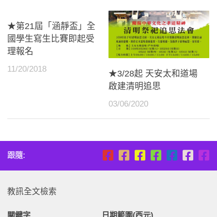
★第21屆「涵靜盃」全
國學生寫生比賽即起受
理報名
11/20/2018
★3/28起 天安太和道場
啟建清明追思
03/06/2020
跟隨:
教訊全文檢索
關鍵字
日期範圍(西元)