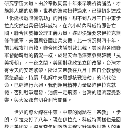
研究宇宙大道。由於帝教同奮十年來早晚祈禱誦誥，才
能將人類的危機，世界的浩劫扭轉過來，已經初步達成
「化延核戰毀滅浩劫」的目標，想不到八月三日中東伊
拉克突然出兵侵佔科威特，在六小時內科威特即告亡
國，聯合國發揮公理正義力量，遂即決議要求伊拉克無
條件撤軍，美國與各國出兵支援，此一情況與四十年，
前北韓攻打南韓，聯合國決議制裁北韓，美國與各國聯
軍發動韓戰的情況一樣，於是天命毛澤東參與韓戰「抗
美援朝」，一夜之間，美國對我政策立即改變，台灣才
有今天的安定繁榮。所以天帝教在八月十四日全教發動
緊急誦誥，持續「化解中東局部核戰浩劫」的時代使
命，已經進行六週，我們運用精神力量壓迫伊拉克就
範，否則戰爭爆發，油價一定飛漲，台灣的經濟要受影
響，與大家都有切身利害關係。
世界的導火線在中東，中東的問題在「宗教」，伊
朗、伊拉克打了八年，現在伊拉克、科威特同樣也是回
教兄弟國家，違反當年回教教主穆罕默德救世救人的用