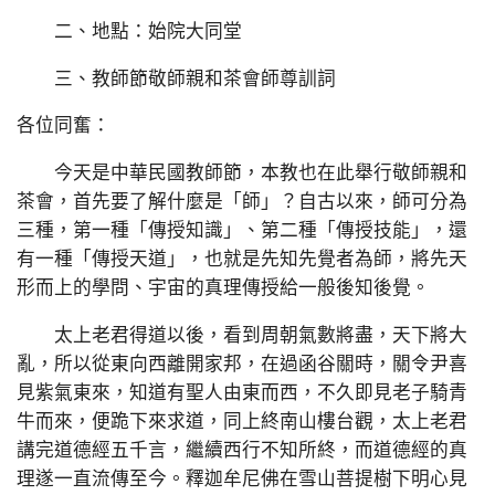
二、地點：始院大同堂
三、教師節敬師親和茶會師尊訓詞
各位同奮：
今天是中華民國教師節，本教也在此舉行敬師親和
茶會，首先要了解什麼是「師」？自古以來，師可分為
三種，第一種「傳授知識」、第二種「傳授技能」，還
有一種「傳授天道」，也就是先知先覺者為師，將先天
形而上的學問、宇宙的真理傳授給一般後知後覺。
太上老君得道以後，看到周朝氣數將盡，天下將大
亂，所以從東向西離開家邦，在過函谷關時，關令尹喜
見紫氣東來，知道有聖人由東而西，不久即見老子騎青
牛而來，便跪下來求道，同上終南山樓台觀，太上老君
講完道德經五千言，繼續西行不知所終，而道德經的真
理遂一直流傳至今。釋迦牟尼佛在雪山菩提樹下明心見