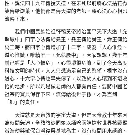
性，說法四十九年傳授天道，在未死以前將心法拈花微
笑傳給迦葉，他們都是傳天道的老師，將心法心心相印
流傳下來。
我們中國民族始祖軒轅黃帝將治國平天下大道「允
執厥中」四字心法傳給堯王，堯王傳給舜王，舜王傳給
禹王時，將四字心傳增加了十二字，成為「人心惟危、
道心惟微，唯精唯一，允執厥中」，大家想想，幾千年
前已經是「人心惟危」，心很壞很危險，到了今天高度
科技文明的時代，人人只想滿足自己的慾望，根本沒有
道心，十六字心傳也早失傳了，以致於人心壞到不堪收
拾的地步，所以凡是做老師的人都有責任，要將中國老
祖宗的寶貝保存下來，流傳給後世子孫，才算盡到
「師」的責任。
天道就是天帝教的宇宙大道，但是天帝教十年來因
為時間急迫，全教教徒同奮以誦唸兩誥搶救世界核戰毀
滅浩劫與確保台灣復興基地為主，沒有時間用來談論、