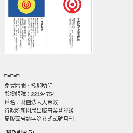
□■□■□
免費贈閱．歡迎助印
郵撥帳號：22194754
戶名：財團法人天帝教
行政院新聞局出版事業登記證
局版臺省誌字第參貳貳號月刊
[郵政劃撥單]