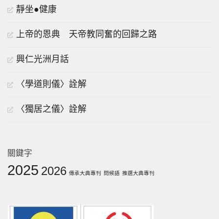
靜坐●健康
上帝的恩典 天帝教同奮的回歸之路
興仁光洲月話
〈學道則儀〉詮解
〈獨居之儀〉詮解
關鍵字
2025
2026
傳承大典專刊
問候語
推選大典專刊